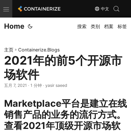
中文
T
o
Home
g
搜索
类别
档案
标签
g
l
主页
»
Containerize.Blogs
e
2021年的前5个开源市
n
a
场软件
v
i
五月 7, 2021
· 1 分钟 · yasir saeed
g
a
Marketplace平台是建立在线
t
销售产品的业务的流行方式。
i
查看2021年顶级开源市场软
o