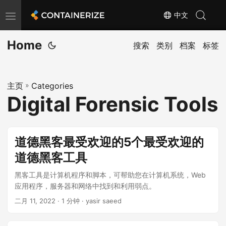
中文
T
o
Home
g
搜索
类别
档案
标签
g
l
主页
»
Categories
e
Digital Forensic Tools
n
a
v
道德黑客最受欢迎的5个最受欢迎的
i
道德黑客工具
g
a
黑客工具是计算机程序和脚本，可帮助您在计算机系统，Web
t
应用程序，服务器和网络中找到和利用弱点。
i
二月 11, 2022
· 1 分钟 · yasir saeed
o