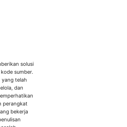
berikan solusi
s kode sumber.
 yang telah
elola, dan
 memperhatikan
n perangkat
yang bekerja
penulisan