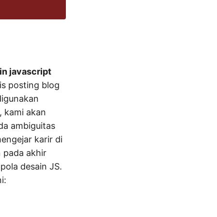
in javascript
is posting blog
digunakan
u, kami akan
a ambiguitas
engejar karir di
n pada akhir
pola desain JS.
i: