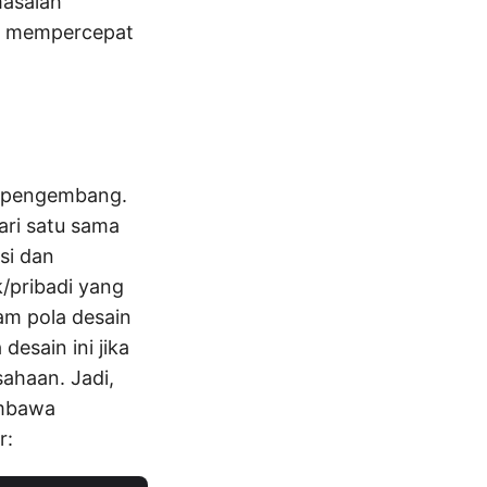
masalah
an mempercepat
ih pengembang.
dari satu sama
si dan
k/pribadi yang
lam pola desain
esain ini jika
ahaan. Jadi,
embawa
r: