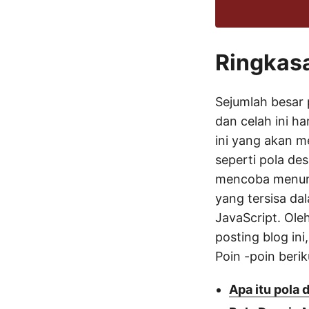
Ringkas
Sejumlah besar 
dan celah ini har
ini yang akan m
seperti pola des
mencoba menunj
yang tersisa dal
JavaScript. Oleh
posting blog in
Poin -poin beri
Apa itu pola 