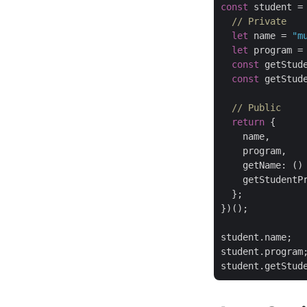
const
 student =
// Private
let
 name = 
"m
let
 program =
const
 getStud
const
 getStud
// Public
return
 {

    name,

    program,

getName
: 
()
getStudentP
  };

})();

student.name;

student.program;