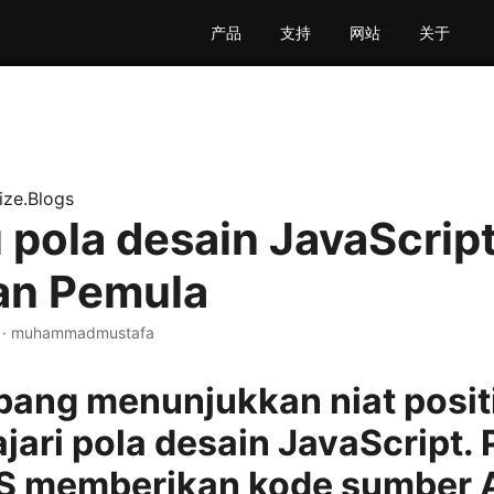
产品
支持
网站
关于
ize.Blogs
 pola desain JavaScript
an Pemula
n · muhammadmustafa
ang menunjukkan niat posit
ari pola desain JavaScript. 
JS memberikan kode sumber 