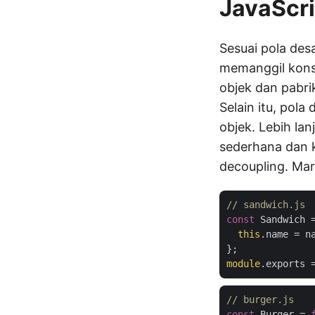
JavaScri
Sesuai pola de
memanggil kons
objek dan pabr
Selain itu, pol
objek. Lebih la
sederhana dan 
decoupling. Mari
// sandwich.js
const
 Sandwich 
this
.name = n
module
// burger.js
const
 Burger = 