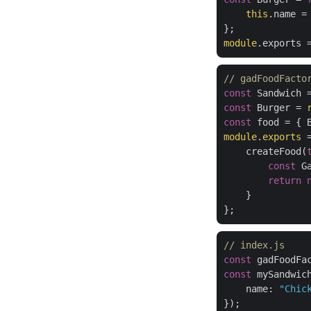
this
.name =
module
// gadFoodFacto
const
 Sandwich 
const
 Burger = 
const
module
.
exports
 =
    createFood(
const
 G
return
    }

// index.js
const
 gadFoodFa
const
 mySandwic
name
: 
"Chic