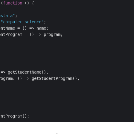
 (
function
 (
) 
{

ustafa"
;

 
"computer science"
;

entName = 
() =>
 name;

entProgram = 
() =>
 program;

 =>
 getStudentName(),

rogram
: 
() =>
 getStudentProgram(),


