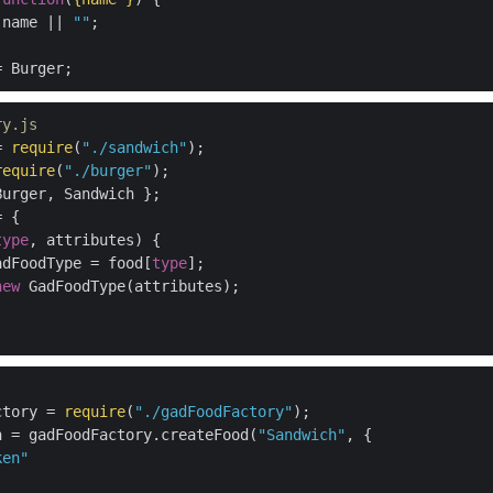
 name || 
""
;

ry.js
= 
require
(
"./sandwich"
require
(
"./burger"
 {

type
, attributes) {

adFoodType = food[
type
];

new
 GadFoodType(attributes);

ctory = 
require
(
"./gadFoodFactory"
h = gadFoodFactory.createFood(
"Sandwich"
, {

ken"