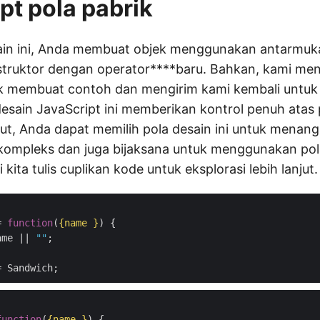
pt pola pabrik
sain ini, Anda membuat objek menggunakan antarmuk
truktor dengan operator****baru. Bahkan, kami men
ik membuat contoh dan mengirim kami kembali untuk
a desain JavaScript ini memberikan kontrol penuh ata
njut, Anda dapat memilih pola desain ini untuk menan
kompleks dan juga bijaksana untuk menggunakan pol
 kita tulis cuplikan kode untuk eksplorasi lebih lanjut.
= 
function
(
{name }
) 
{

ame || 
""
;

function
(
{name }
) 
{
