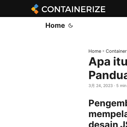
Home
Home
»
Container
Apa itu
Pandu
3月 24, 2023
· 5 mi
Pengemb
mempelaj
desain 