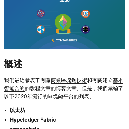
n
概述
我們最近發表了有關
商業區塊鏈技術
和有關建立
基本
智能合約
的教程文章的博客文章。但是，我們彙編了
以下2020年流行的區塊鏈平台的列表。
以太坊
Hypeledger Fabric