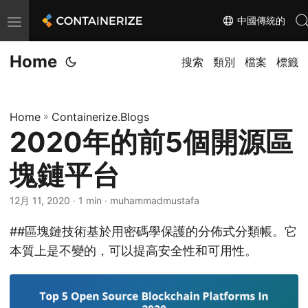
中國傳統的
T
o
Home
g
搜索
類別
檔案
標籤
g
l
Home
»
Containerize.Blogs
e
2020年的前5個開源區
n
a
塊鏈平台
v
i
12月 11, 2020
· 1 min · muhammadmustafa
g
##區塊鏈技術基於用密碼學保護的分佈式分類帳。它
a
本質上是不變的，可以提高安全性和可用性。
t
i
o