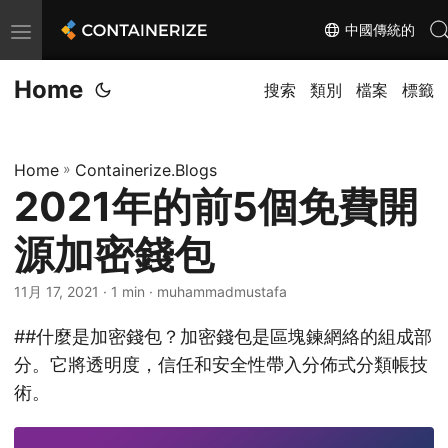
中國傳統的
T
o
Home
g
搜索
類別
檔案
標籤
g
l
Home
»
Containerize.Blogs
e
2021年的前5個免費開
n
a
源加密錢包
v
i
11月 17, 2021
· 1 min · muhammadmustafa
g
##什麼是加密錢包？加密錢包是區塊鍊網絡的組成部
a
分。它將透明度，信任和安全性帶入分佈式分類帳技
t
術。
i
o