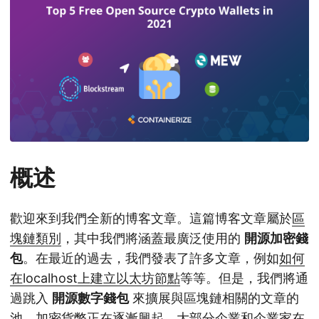
n
概述
歡迎來到我們全新的博客文章。這篇博客文章屬於
區
塊鏈類別
，其中我們將涵蓋最廣泛使用的
開源加密錢
包
。在最近的過去，我們發表了許多文章，例如
如何
在localhost上建立以太坊節點
等等。但是，我們將通
過跳入
開源數字錢包
來擴展與區塊鏈相關的文章的
池。加密貨幣正在逐漸興起，大部分企業和企業家在