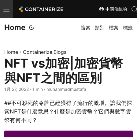
中國傳統的
T
o
Home
g
搜索
類別
檔案
標籤
g
l
Home
»
Containerize.Blogs
e
NFT vs加密|加密貨幣
n
a
與NFT之間的區別
v
i
1月 27, 2022
· 1 min · muhammadmustafa
g
##不可殺死的令牌已經獲得了流行的激增。讓我們探
a
索NFT是什麼意思？什麼是加密貨幣？它們與數字貨
t
幣有何不同？
i
o