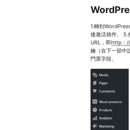
WordP
1.轉到WordP
後激活插件。 5.然後
URL，即
http：//
鑰（在下一節中說
門票字段。