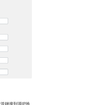
鍵並鏈接到源IP地