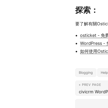
探索：
要了解有關Osti
osticket
WordPres
如何使用Ost
Blogging
Help
« PREV PAGE
civicrm Wor