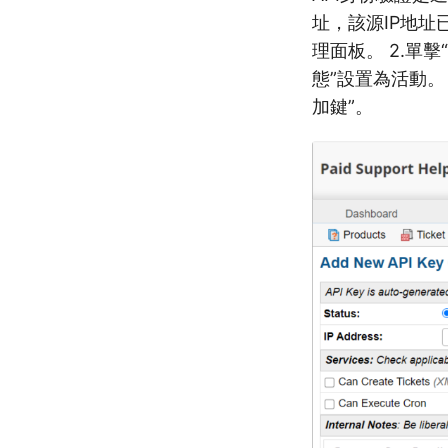
址，該源IP地址已根
理面板。 2.單擊“
態”設置為活動。 
加鍵”。