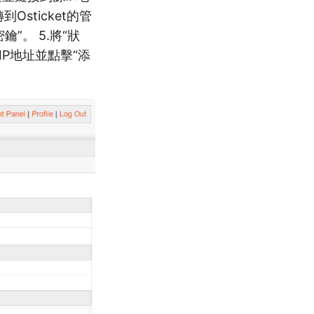
Osticket的管
鑰”。 5.將“狀
的IP地址並點擊“添