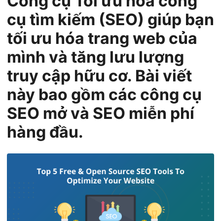
Công cụ Tối ưu hóa công
n
cụ tìm kiếm (SEO) giúp bạn
tối ưu hóa trang web của
mình và tăng lưu lượng
truy cập hữu cơ. Bài viết
này bao gồm các công cụ
SEO mở và SEO miễn phí
hàng đầu.