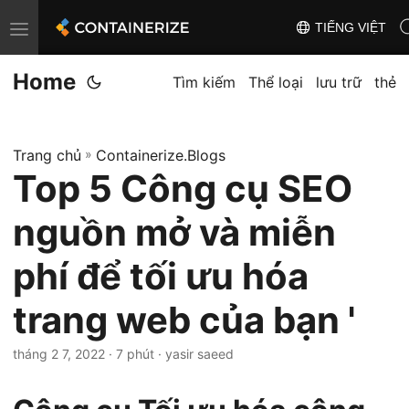
TIẾNG VIỆT
T
o
Home
g
Tìm kiếm
Thể loại
lưu trữ
thẻ
g
l
Trang chủ
»
Containerize.Blogs
e
Top 5 Công cụ SEO
n
a
nguồn mở và miễn
v
i
phí để tối ưu hóa
g
trang web của bạn '
a
t
tháng 2 7, 2022
· 7 phút · yasir saeed
i
o