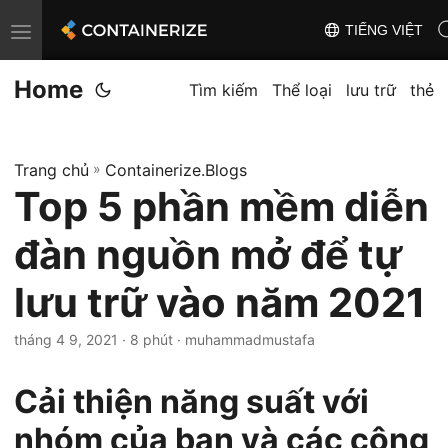
TIẾNG VIỆT
T
o
Home
g
Tìm kiếm
Thể loại
lưu trữ
thẻ
g
l
Trang chủ
»
Containerize.Blogs
e
Top 5 phần mềm diễn
n
a
đàn nguồn mở để tự
v
i
lưu trữ vào năm 2021
g
tháng 4 9, 2021
· 8 phút · muhammadmustafa
a
t
Cải thiện năng suất với
i
o
nhóm của bạn và các cộng