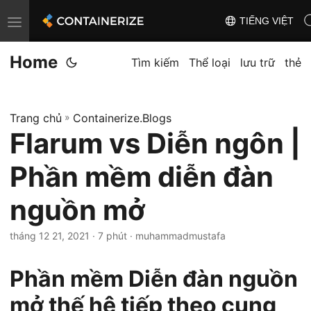
TIẾNG VIỆT
T
o
Home
g
Tìm kiếm
Thể loại
lưu trữ
thẻ
g
l
Trang chủ
»
Containerize.Blogs
e
Flarum vs Diễn ngôn |
n
a
Phần mềm diễn đàn
v
i
nguồn mở
g
tháng 12 21, 2021
· 7 phút · muhammadmustafa
a
t
Phần mềm Diễn đàn nguồn
i
o
mở thế hệ tiếp theo cung