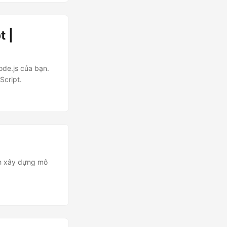
t |
de.js của bạn.
Script.
ch xây dựng mô