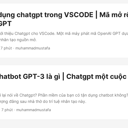
dụng chatgpt trong VSCODE | Mã mở r
GPT
 giới thiệu Chatgpt cho VSCode. Một mã máy phát mã OpenAI GPT dựa
 nhân tạo nguồn mở.
 7 phút · muhammadmustafa
hatbot GPT-3 là gì | Chatgpt một cuộc
i lại nói về Chatgpt? Phần mềm của bạn có tận dụng chatbot không
ợng đằng sau nhà thờ do trí tuệ nhân tạo này.
· 7 phút · muhammadmustafa