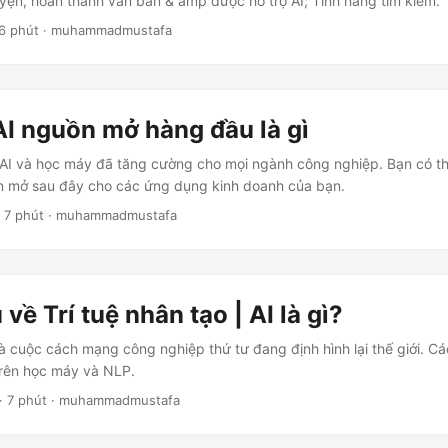
yện, hoàn thành văn bản & amp được hỗ trợ AI; Tính năng tìm kiếm.
 6 phút · muhammadmustafa
AI nguồn mở hàng đầu là gì
g AI và học máy đã tăng cường cho mọi ngành công nghiệp. Bạn có t
ồn mở sau đây cho các ứng dụng kinh doanh của bạn.
 7 phút · muhammadmustafa
 về Trí tuệ nhân tạo | AI là gì?
 là cuộc cách mạng công nghiệp thứ tư đang định hình lại thế giới. C
trên học máy và NLP.
· 7 phút · muhammadmustafa