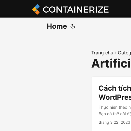
Home
Trang chủ
»
Categ
Artific
Cách tíc
WordPre
Thực hiện theo h
Bạn có thể cài đ
tháng 3 22, 2023