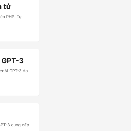
n tử
rên PHP. Tự
i GPT-3
penAI GPT-3 do
GPT-3 cung cấp