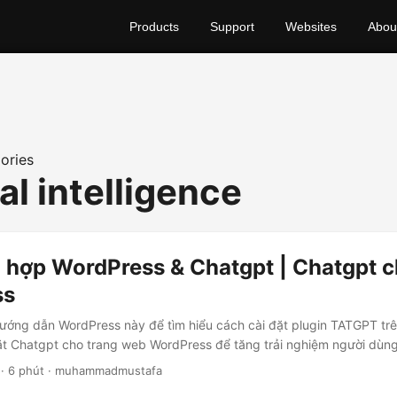
Products
Support
Websites
Abou
ories
ial intelligence
h hợp WordPress & Chatgpt | Chatgpt 
ss
ướng dẫn WordPress này để tìm hiểu cách cài đặt plugin TATGPT tr
ặt Chatgpt cho trang web WordPress để tăng trải nghiệm người dùng
· 6 phút · muhammadmustafa