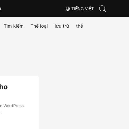
t
TIẾNG VIỆT
Tìm kiếm
Thể loại
lưu trữ
thẻ
cho
ên WordPress.
.