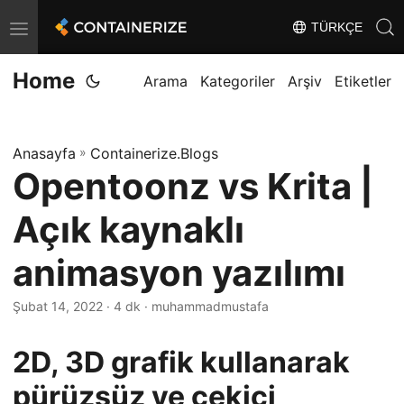
TÜRKÇE
T
o
Home
g
Arama
Kategoriler
Arşiv
Etiketler
g
l
Anasayfa
»
Containerize.Blogs
e
Opentoonz vs Krita |
n
a
Açık kaynaklı
v
i
animasyon yazılımı
g
Şubat 14, 2022
· 4 dk · muhammadmustafa
a
t
2D, 3D grafik kullanarak
i
o
pürüzsüz ve çekici