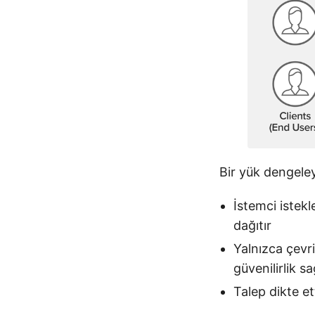
Bir yük dengeleyi
İstemci istekl
dağıtır
Yalnızca çevri
güvenilirlik sa
Talep dikte et