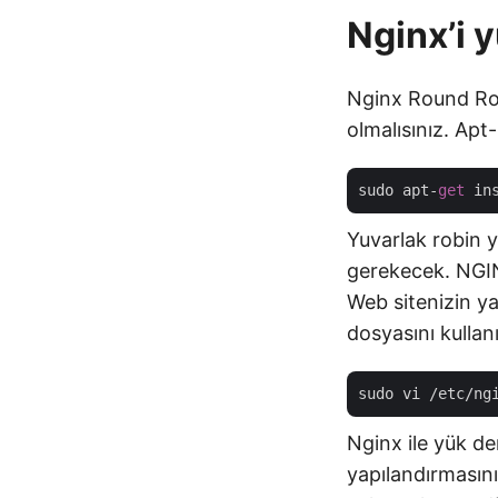
Nginx’i 
Nginx Round Ro
olmalısınız. Apt-G
sudo apt-
get
Yuvarlak robin 
gerekecek. NGIN
Web sitenizin ya
dosyasını kulla
sudo vi /etc/ng
Nginx ile yük d
yapılandırmasını