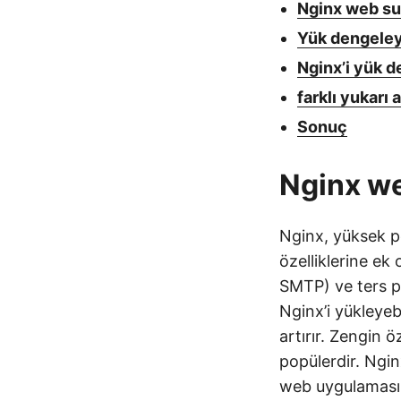
Nginx web s
Yük dengeley
Nginx’i yük d
farklı yukarı
Sonuç
Nginx w
Nginx, yüksek p
özelliklerine ek
SMTP) ve ters p
Nginx’i yükleyebi
artırır. Zengin 
popülerdir. Ngin
web uygulamasına