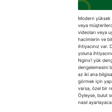
Modern yüksek tr
veya müşteriler
videoları veya uy
hacimlerin ve bi
ihtiyacınız var.
yoluna ihtiyacın
Nginx’i yük deng
dengelemesini bi
az iki ana bilgi
görmek için yapı
varsa, özel bir 
Öyleyse, bulut 
nasıl ayarlayaca