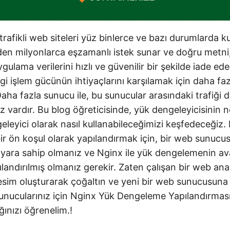
afikli web siteleri yüz binlerce ve bazı durumlarda ku
den milyonlarca eşzamanlı istek sunar ve doğru metni,
gulama verilerini hızlı ve güvenilir bir şekilde iade ed
lgi işlem gücünün ihtiyaçlarını karşılamak için daha f
 Daha fazla sunucu ile, bu sunucular arasındaki trafiği
ız vardır. Bu blog öğreticisinde, yük dengeleyicisinin
eleyici olarak nasıl kullanabileceğimizi keşfedeceğiz.
r ön koşul olarak yapılandırmak için, bir web sunucusu
sayara sahip olmanız ve Nginx ile yük dengelemenin ava
landırılmış olmanız gerekir. Zaten çalışan bir web ana 
resim oluşturarak çoğaltın ve yeni bir web sunucusuna 
sunucularınız için Nginx Yük Dengeleme Yapılandırmas
ğınızı öğrenelim.!