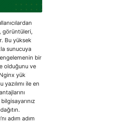
llanıcılardan
 görüntüleri,
er. Bu yüksek
azla sunucuya
 dengelemenin bir
 ne olduğunu ve
 Nginx yük
 yazılımı ile en
ntajlarını
bilgisayarınız
dağıtın.
ı’nı adım adım