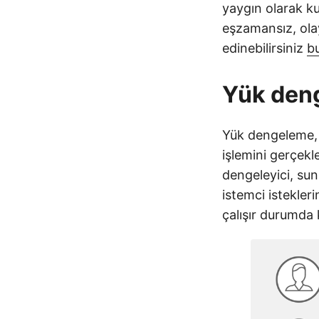
yaygın olarak ku
eşzamansız, olay
edinebilirsiniz
b
Yük deng
Yük dengeleme, 
işlemini gerçekl
dengeleyici, sun
istemci istekler
çalışır durumda 