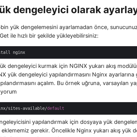
yük dengeleyici olarak ayarla
bin yük dengelemesini ayarlamadan önce, sunucunuz
et ile hızlı bir şekilde yükleyebilirsiniz:
yük dengeleyici kurmak için NGINX yukarı akış modül
X yük dengeleyici yapılandırmasını Nginx ayarlarına 
pılandırmasını açalım. Bu örnek uğruna, varsayılan y
nıyorum
inx/sites-available/
default
engeleyicisini yapılandırmak için dosyaya yük dengel
 eklememiz gerekir. Öncelikle Nginx yukarı akış yük 