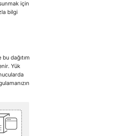
 sunmak için
la bilgi
e bu dağıtım
enir. Yük
unucularda
ygulamanızın