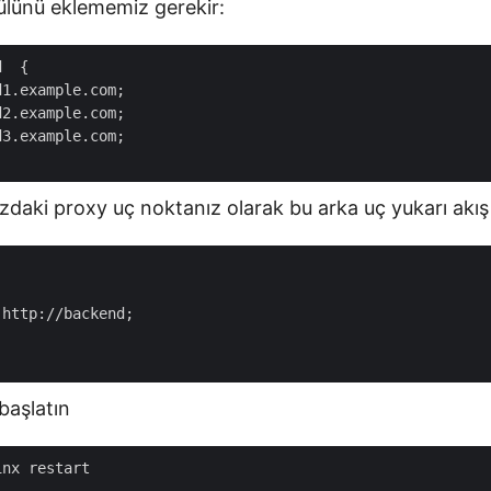
ülünü eklememiz gerekir:
  {

1.example.com;

2.example.com;

3.example.com;

daki proxy uç noktanız olarak bu arka uç yukarı akış 
 http://backend;

başlatın