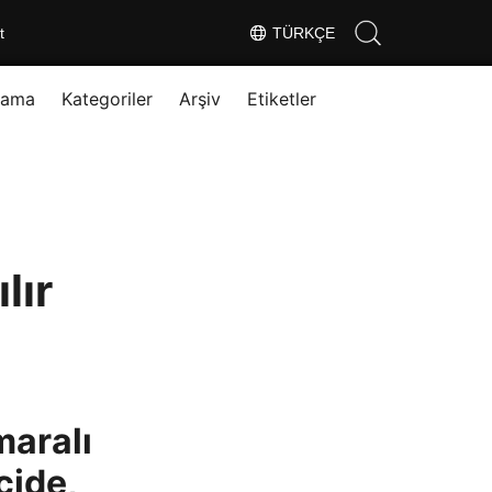
t
TÜRKÇE
rama
Kategoriler
Arşiv
Etiketler
lır
maralı
cide,