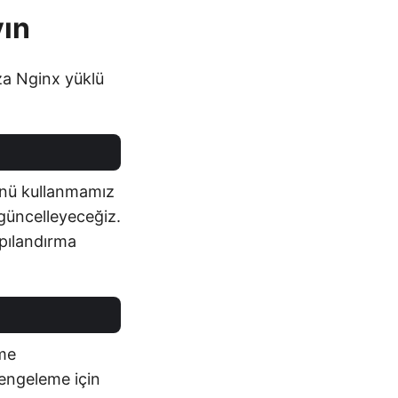
yın
a Nginx yüklü
ünü kullanmamız
güncelleyeceğiz.
apılandırma
eme
dengeleme için