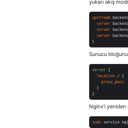
yukarı akış mod
upstream
 backend
server
 backend
server
 backend
server
 backend
Sunucu bloğunuz
server
 {

location
 / {

proxy_pass
 
  }

Nginx’i yeniden 
sudo