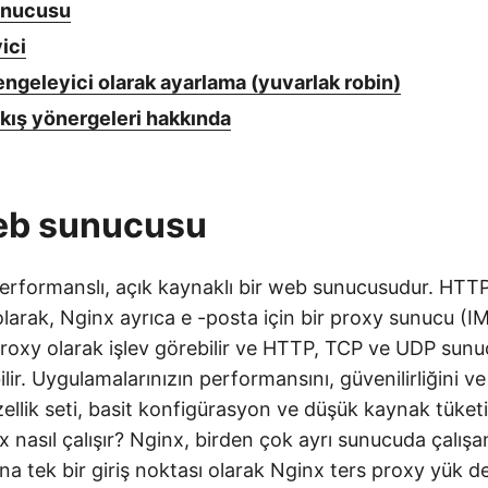
unucusu
ici
engeleyici olarak ayarlama (yuvarlak robin)
 akış yönergeleri hakkında
eb sunucusu
erformanslı, açık kaynaklı bir web sunucusudur. HTT
 olarak, Nginx ayrıca e -posta için bir proxy sunucu (
roxy olarak işlev görebilir ve HTTP, TCP ve UDP sunuc
lir. Uygulamalarınızın performansını, güvenilirliğini ve
özellik seti, basit konfigürasyon ve düşük kaynak tüketi
x nasıl çalışır? Nginx, birden çok ayrı sunucuda çalışan
 tek bir giriş noktası olarak Nginx ters proxy yük de