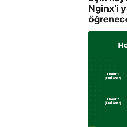
Nginx’i 
öğrenec