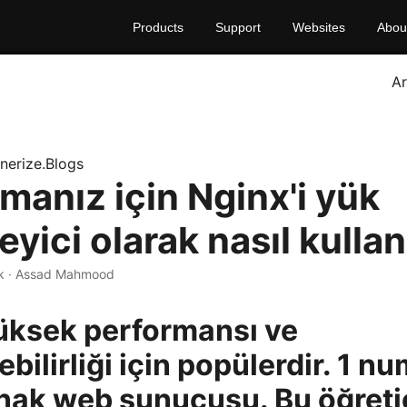
Products
Support
Websites
Abou
A
nerize.Blogs
manız için Nginx'i yük
yici olarak nasıl kullanı
dk · Assad Mahmood
üksek performansı ve
bilirliği için popülerdir. 1 nu
nak web sunucusu. Bu öğreti