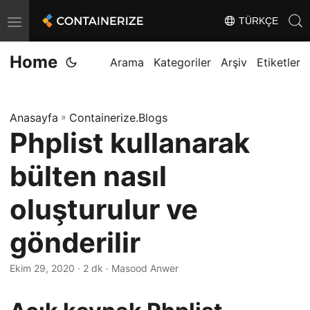
TÜRKÇE
T
o
Home
g
Arama
Kategoriler
Arşiv
Etiketler
g
l
Anasayfa
»
Containerize.Blogs
e
Phplist kullanarak
n
a
bülten nasıl
v
i
oluşturulur ve
g
gönderilir
a
t
Ekim 29, 2020
· 2 dk · Masood Anwer
i
o