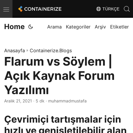
TÜRKÇE
T
o
Home
g
Arama
Kategoriler
Arşiv
Etiketler
g
l
Anasayfa
»
Containerize.Blogs
e
Flarum vs Söylem |
n
a
Açık Kaynak Forum
v
i
Yazılımı
g
Aralık 21, 2021
· 5 dk · muhammadmustafa
a
t
Çevrimiçi tartışmalar için
i
o
hızlı ve genişletilebilir alan