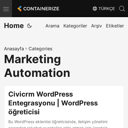
TÜRKÇE
T
o
Home
g
Arama
Kategoriler
Arşiv
Etiketler
g
l
Anasayfa
»
Categories
e
Marketing
n
a
Automation
v
i
g
Civicrm WordPress
a
Entegrasyonu | WordPress
t
öğreticisi
i
o
Bu WordPress eklentisi öğreticisinde, iletişim yönetimi
açısından rekabet avantajları elde etmek için ücretsiz