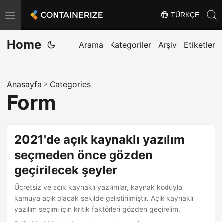
TÜRKÇE
T
o
Home
g
Arama
Kategoriler
Arşiv
Etiketler
g
l
Anasayfa
»
Categories
e
Form
n
a
v
2021'de açık kaynaklı yazılım
i
seçmeden önce gözden
g
geçirilecek şeyler
a
t
Ücretsiz ve açık kaynaklı yazılımlar, kaynak koduyla
i
kamuya açık olacak şekilde geliştirilmiştir. Açık kaynaklı
yazılım seçimi için kritik faktörleri gözden geçirelim.
o