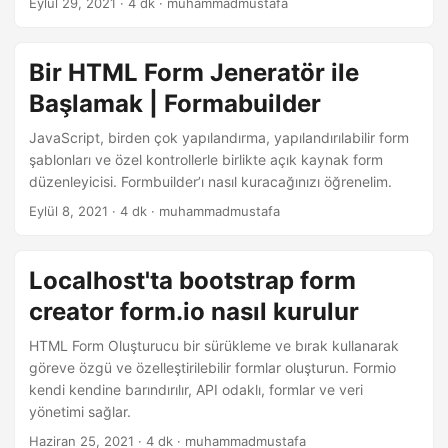
Eylül 29, 2021
· 4 dk · muhammadmustafa
n
Bir HTML Form Jeneratör ile
Başlamak | Formabuilder
JavaScript, birden çok yapılandırma, yapılandırılabilir form
şablonları ve özel kontrollerle birlikte açık kaynak form
düzenleyicisi. Formbuilder’ı nasıl kuracağınızı öğrenelim.
Eylül 8, 2021
· 4 dk · muhammadmustafa
Localhost'ta bootstrap form
creator form.io nasıl kurulur
HTML Form Oluşturucu bir sürükleme ve bırak kullanarak
göreve özgü ve özelleştirilebilir formlar oluşturun. Formio
kendi kendine barındırılır, API odaklı, formlar ve veri
yönetimi sağlar.
Haziran 25, 2021
· 4 dk · muhammadmustafa