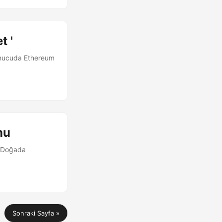
t '
sunucuda Ethereum
mu
r. Doğada
Sonraki Sayfa »