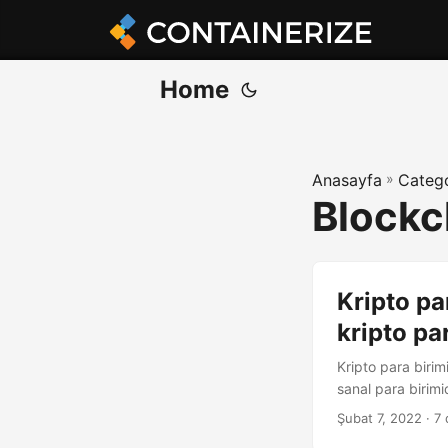
Home
Anasayfa
»
Catego
Blockc
Kripto pa
kripto pa
Kripto para birim
sanal para birimid
Şubat 7, 2022
· 7 