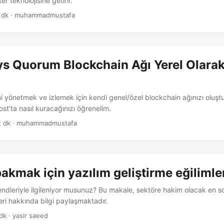
er teknolojisine getirir.
 dk · muhammadmustafa
s Quorum Blockchain Ağı Yerel Olarak
erini yönetmek ve izlemek için kendi genel/özel blockchain ağınızı olu
t’ta nasıl kuracağınızı öğrenelim.
2 dk · muhammadmustafa
akmak için yazılım geliştirme eğilimle
endleriyle ilgileniyor musunuz? Bu makale, sektöre hakim olacak en s
leri hakkında bilgi paylaşmaktadır.
dk · yasir saeed