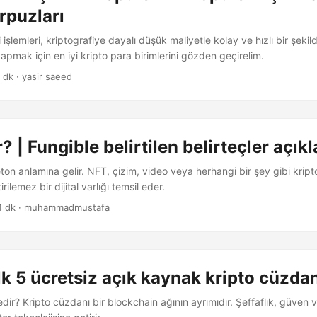
rpuzları
 işlemleri, kriptografiye dayalı düşük maliyetle kolay ve hızlı bir şekilde
apmak için en iyi kripto para birimlerini gözden geçirelim.
 dk · yasir saeed
? | Fungible belirtilen belirteçler açıkl
on anlamına gelir. NFT, çizim, video veya herhangi bir şey gibi kript
rilemez bir dijital varlığı temsil eder.
4 dk · muhammadmustafa
lk 5 ücretsiz açık kaynak kripto cüzda
dir? Kripto cüzdanı bir blockchain ağının ayrımıdır. Şeffaflık, güven 