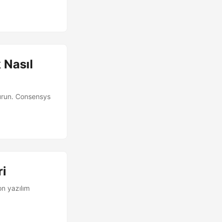
 Nasıl
şturun. Consensys
ri
on yazılım