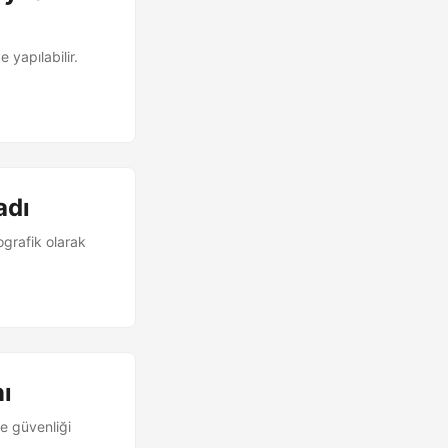
 yapılabilir.
adı
ografik olarak
nı
ve güvenliği