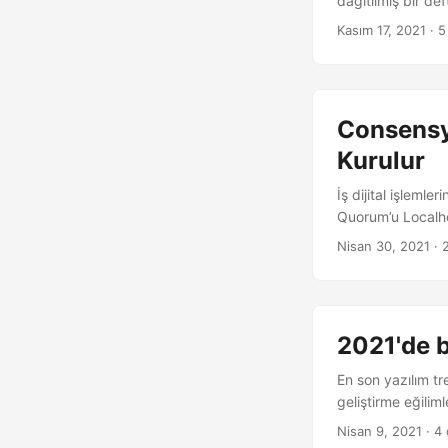
dağıtılmış bir deft
Kasım 17, 2021
· 5
Consensy
Kurulur
İş dijital işleml
Quorum’u Localhos
Nisan 30, 2021
· 
2021'de b
En son yazılım tr
geliştirme eğilim
Nisan 9, 2021
· 4 