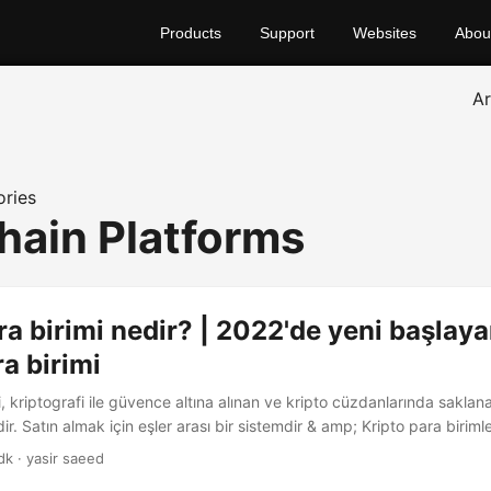
Products
Support
Websites
Abou
A
ries
hain Platforms
ra birimi nedir? | 2022'de yeni başlaya
ra birimi
i, kriptografi ile güvence altına alınan ve kripto cüzdanlarında saklana
ir. Satın almak için eşler arası bir sistemdir & amp; Kripto para birimle
dk · yasir saeed