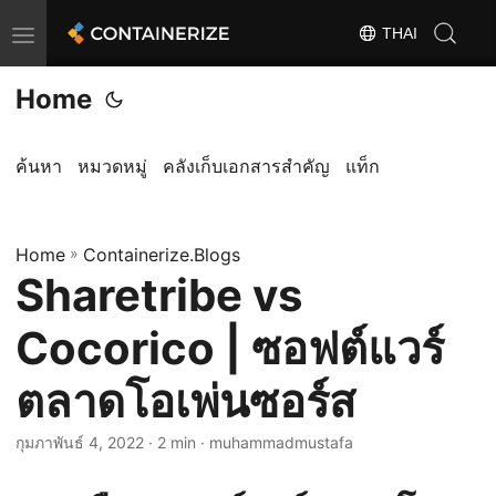
THAI
T
o
Home
g
g
l
ค้นหา
หมวดหมู่
คลังเก็บเอกสารสำคัญ
แท็ก
e
n
Home
a
»
Containerize.Blogs
Sharetribe vs
v
i
Cocorico | ซอฟต์แวร์
g
a
ตลาดโอเพ่นซอร์ส
t
i
กุมภาพันธ์ 4, 2022
· 2 min · muhammadmustafa
o