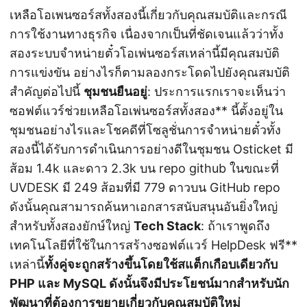
เหลือโอเพนซอร์สทั้งสองนี้เกี่ยวกับคุณสมบัติและกรณี
การใช้งานทางธุรกิจ เนื่องจากเป็นที่ชัดเจนแล้วว่าทั้ง
สองระบบจำหน่ายตั๋วโอเพ่นซอร์สเหล่านี้มีคุณสมบัติ
การแข่งขัน อย่างไรก็ตามลองกระโดดไปยังคุณสมบัติ
สำคัญต่อไปนี้
ชุมชนยืนอยู่
: ประการแรกเราจะเห็นว่า
ซอฟต์แวร์ช่วยเหลือโอเพ่นซอร์สทั้งสอง** นี้ตั้งอยู่ใน
ชุมชนอย่างไรและโชคดีที่โซลูชั่นการจำหน่ายตั๋วทั้ง
สองนี้ได้รับการดำเนินการอย่างดีในชุมชน Osticket มี
ส้อม 1.4k และดาว 2.3k บน repo github ในขณะที่
UVDESK มี 249 ส้อมที่มี 779 ดาวบน GitHub repo
ดังนั้นคุณสามารถค้นหาเอกสารสนับสนุนอันยิ่งใหญ่
สำหรับทั้งสองยักษ์ใหญ่
Tech Stack
: ถ้าเราพูดถึง
เทคโนโลยีที่ใช้ในการสร้างซอฟต์แวร์ HelpDesk ฟรี**
เหล่านี้
ทั้งคู่จะถูกสร้างขึ้นโดยใช้สแต็กเกือบเดียวกับ
PHP และ MySQL ดังนั้นจึงมีประโยชน์มากสำหรับนัก
พัฒนาที่ต้องการขยายเกี่ยวกับคุณสมบัติใหม่