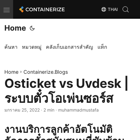
THAI
T
o
Home
g
g
l
ค้นหา
หมวดหมู่
คลังเก็บเอกสารสำคัญ
แท็ก
e
n
Home
a
»
Containerize.Blogs
Osticket vs Uvdesk |
v
i
ระบบตั๋วโอเพ่นซอร์ส
g
a
มกราคม 25, 2022
· 2 min · muhammadmustafa
t
i
งานบริการลูกค้าอัตโนมัติ
o