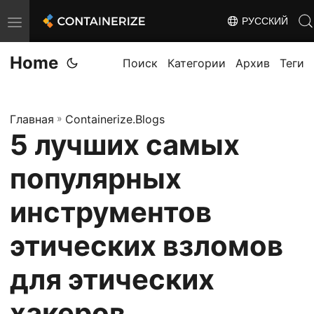
РУССКИЙ
T
o
Home
g
Поиск
Категории
Архив
Теги
g
l
Главная
»
Containerize.Blogs
e
5 лучших самых
n
a
популярных
v
i
инструментов
g
этических взломов
a
t
для этических
i
o
хакеров