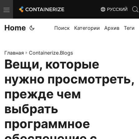
РУССКИЙ
T
o
Home
g
Поиск
Категории
Архив
Теги
g
l
Главная
»
Containerize.Blogs
e
Вещи, которые
n
a
нужно просмотреть,
v
i
прежде чем
g
выбрать
a
t
программное
i
o
обеспечение с