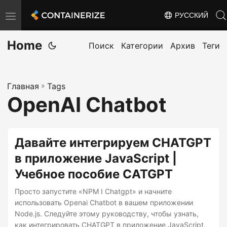
РУССКИЙ
T
o
Home
g
Поиск
Категории
Архив
Теги
g
l
Главная
»
Tags
e
OpenAI Chatbot
n
a
v
Давайте интегрируем CHATGPT
i
в приложение JavaScript |
g
Учебное пособие CATGPT
a
t
Просто запустите «NPM I Chatgpt» и начните
i
использовать Openai Chatbot в вашем приложении
Node.js. Следуйте этому руководству, чтобы узнать,
o
как интегрировать CHATGPT в приложение JavaScript.