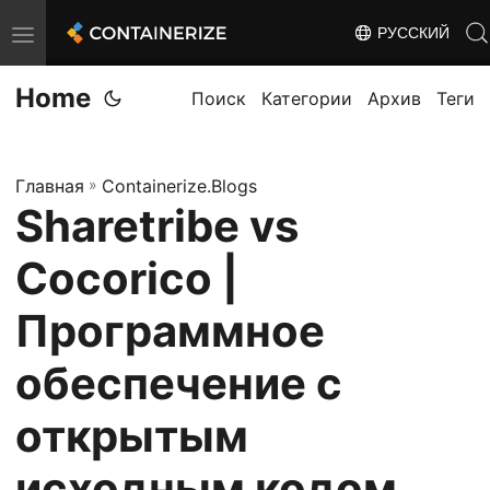
РУССКИЙ
T
o
Home
g
Поиск
Категории
Архив
Теги
g
l
Главная
»
Containerize.Blogs
e
Sharetribe vs
n
a
Cocorico |
v
i
Программное
g
обеспечение с
a
t
открытым
i
o
исходным кодом