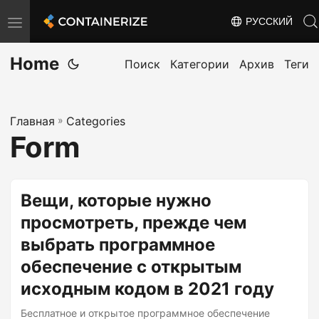
РУССКИЙ
T
o
Home
g
Поиск
Категории
Архив
Теги
g
l
Главная
»
Categories
e
Form
n
a
v
Вещи, которые нужно
i
просмотреть, прежде чем
g
выбрать программное
a
t
обеспечение с открытым
i
исходным кодом в 2021 году
o
Бесплатное и открытое программное обеспечение