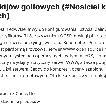
 kijów golfowych {#Nosiciel 
ch}
st niezwykle łatwy do konfigurowania i użycia. Zajmu
rtyfikatów TLS, zszywaniem OCSP, obsługi plik stat
o serwera proxying i wnikania Kubernetes. Ponadto
jest platformą krzyżową, serwer WWW open source i 
wnych systemach operacyjnych, w tym macOS, Linux
czny i wydajny statyczny serwer WWW, a także potę
 Użyj serwera Caddy do kompresji, oceny szablonu 
h stron internetowych. Oto kilka kluczowych funk
racja z Caddyfile
i dzienniki procesów