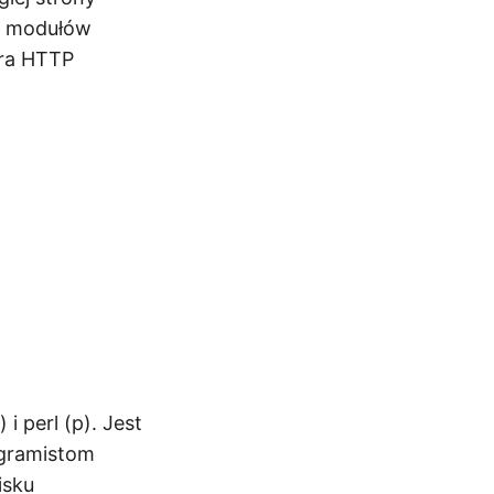
i modułów
era HTTP
 perl (p). Jest
gramistom
isku