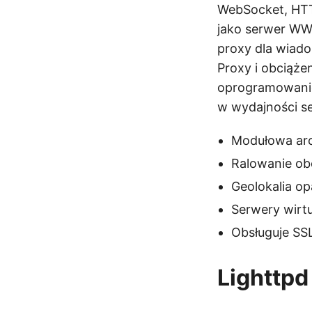
WebSocket, HTTP
jako serwer WW
proxy dla wiado
Proxy i obciąże
oprogramowanie 
w wydajności s
Modułowa arc
Ralowanie obc
Geolokalia op
Serwery wirtu
Obsługuje SS
Lighttpd