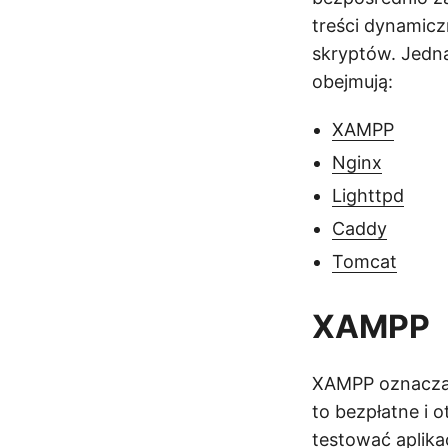
treści dynamic
skryptów. Jedn
obejmują:
XAMPP
Nginx
Lighttpd
Caddy
Tomcat
XAMPP
XAMPP oznacza m
to bezpłatne i
testować aplika