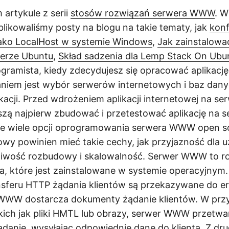
artykule z serii
stosów rozwiązań serwera WWW
. W
blikowaliśmy posty na blogu na takie tematy, jak
kon
ako LocalHost w systemie Windows
,
Jak zainstalowa
erze Ubuntu
,
Skład sadzenia dla Lemp Stack On Ubu
ogramista, kiedy zdecydujesz się opracować aplikację
niem jest wybór serwerów internetowych i baz dan
kacji. Przed wdrożeniem aplikacji internetowej na s
zą najpierw zbudować i przetestować aplikację na 
ieje wiele opcji oprogramowania serwera WWW open s
owy powinien mieć takie cechy, jak przyjazność dla 
żliwość rozbudowy i skalowalność. Serwer WWW to r
, które jest zainstalowane w systemie operacyjnym
nsferu HTTP żądania klientów są przekazywane do e
WWW dostarcza dokumenty żądanie klientów. W przy
kich jak pliki HMTL lub obrazy, serwer WWW przetwa
danie, wysyłając odpowiednie dane do klienta. Z drug