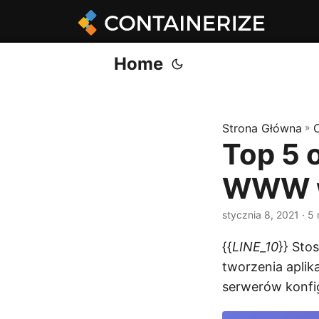
Home
Strona Główna
»
C
Top 5 
WWW 
stycznia 8, 2021
· 5 
{{
LINE_10
}} Sto
tworzenia aplik
serwerów konfi