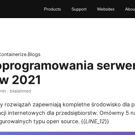
Products
Support
Websites
Abou
ontainerize.Blogs
oprogramowania serwe
w 2021
min · bilalahmed
sy rozwiązań zapewniają kompletne środowisko dla 
acji internetowych dla przedsiębiorstw. Omówmy 5 n
gurowalnych typu open source. {{
LINE_12
}}