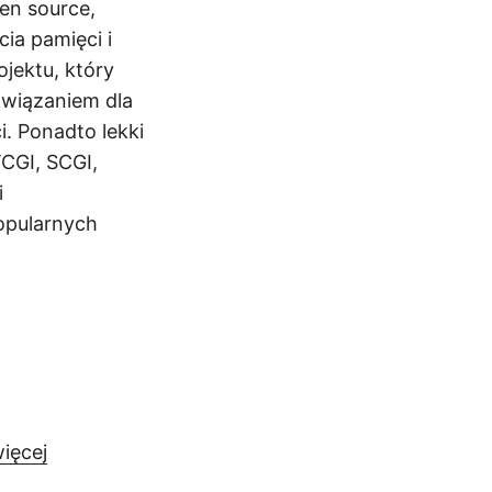
en source,
ia pamięci i
ojektu, który
związaniem dla
i. Ponadto lekki
CGI, SCGI,
i
popularnych
ięcej