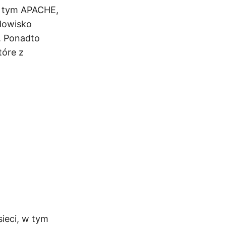
 tym APACHE,
dowisko
. Ponadto
tóre z
ieci, w tym