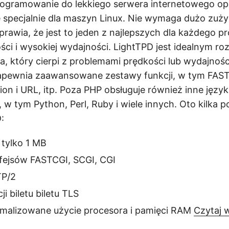
rogramowanie do lekkiego serwera internetowego op
specjalnie dla maszyn Linux. Nie wymaga dużo zużyc
rawia, że ​​jest to jeden z najlepszych dla każdego pr
i i wysokiej wydajności. LightTPD jest idealnym ro
, który cierpi z problemami prędkości lub wydajnośc
ewnia zaawansowane zestawy funkcji, w tym FAST
on i URL, itp. Poza PHP obsługuje również inne język
w tym Python, Perl, Ruby i wiele innych. Oto kilka 
:
 tylko 1 MB
rfejsów FASTCGI, SCGI, CGI
TP/2
ji biletu biletu TLS
malizowane użycie procesora i pamięci RAM
Czytaj w