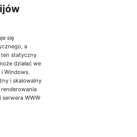
kijów
je się
ycznego, a
 ten statyczny
może działać we
 i Windows.
żny i skalowalny
i renderowania
cji serwera WWW