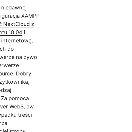
 niedawnej
figuracja XAMPP
ć NextCloud z
ntu 18.04
i
 internetową,
ych do
erwerze na żywo
serwerze
ource. Dobry
użytkownika,
odzaj
. Za pomocą
rver WebS, aw
padku treści
rza
iej strony