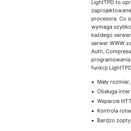
LightTPD to op
zaprojektowane 
procesora. Co sp
wymaga szybkośc
każdego serwera
serwer WWW zap
Auth, Compressi
programowania, 
funkcji LightTPD
Mały rozmiar,
Obsługa inte
Wsparcie HT
Kontrola rotac
Bardzo zopty