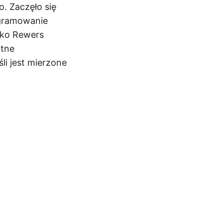
. Zaczęło się
ogramowanie
ako Rewers
otne
li jest mierzone