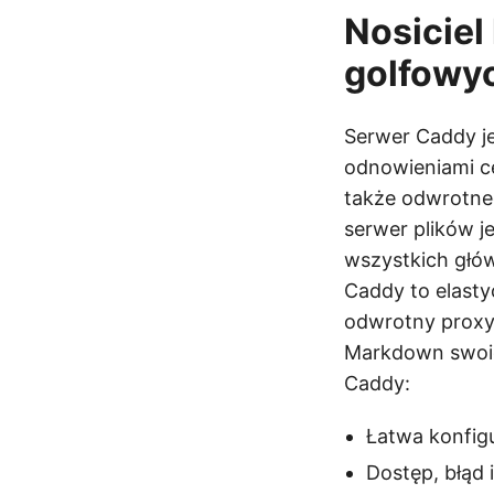
Nosiciel
golfowy
Serwer Caddy je
odnowieniami ce
także odwrotneg
serwer plików 
wszystkich głó
Caddy to elasty
odwrotny proxy.
Markdown swoic
Caddy:
Łatwa konfigu
Dostęp, błąd 