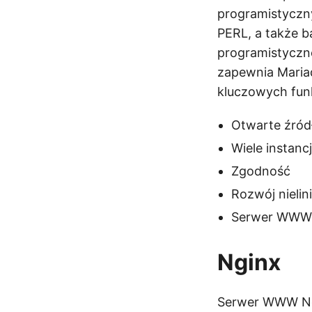
programistycz
PERL, a także 
programistyczne
zapewnia Maria
kluczowych funk
Otwarte źród
Wiele instancj
Zgodność
Rozwój nieli
Serwer WWW 
Nginx
Serwer WWW Ngi