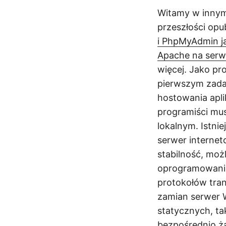
Witamy w innym 
przeszłości opu
i PhpMyAdmin j
Apache na serw
więcej. Jako pr
pierwszym zada
hostowania apli
programiści mus
lokalnym. Istn
serwer internet
stabilność, mo
oprogramowania
protokołów tra
zamian serwer 
statycznych, ta
bezpośrednio żą