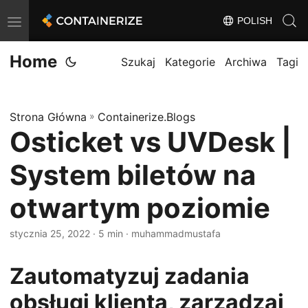
POLISH
T
o
Home
g
Szukaj
Kategorie
Archiwa
Tagi
g
l
Strona Główna
»
Containerize.Blogs
e
Osticket vs UVDesk |
n
a
System biletów na
v
i
otwartym poziomie
g
stycznia 25, 2022
· 5 min · muhammadmustafa
a
t
Zautomatyzuj zadania
i
o
obsługi klienta, zarządzaj