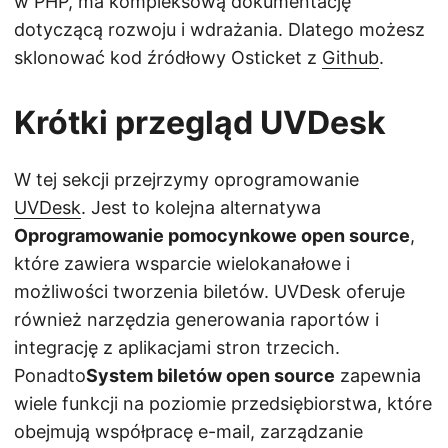
w PHP, ma kompleksową dokumentację
dotyczącą rozwoju i wdrażania. Dlatego możesz
sklonować kod źródłowy Osticket z
Github
.
Krótki przegląd UVDesk
W tej sekcji przejrzymy oprogramowanie
UVDesk
. Jest to kolejna alternatywa
Oprogramowanie pomocynkowe open source
,
które zawiera wsparcie wielokanałowe i
możliwości tworzenia biletów. UVDesk oferuje
również narzędzia generowania raportów i
integrację z aplikacjami stron trzecich.
Ponadto
System biletów open source
zapewnia
wiele funkcji na poziomie przedsiębiorstwa, które
obejmują współpracę e-mail, zarządzanie