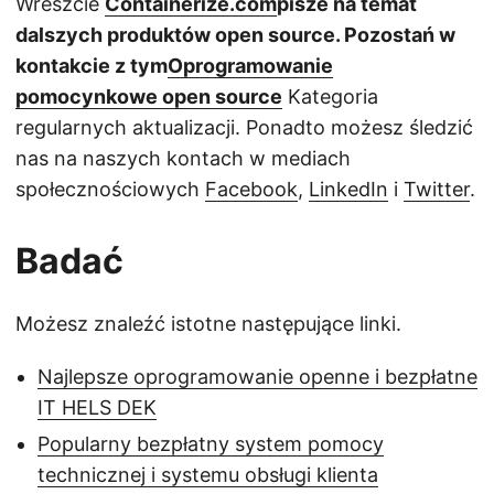
Wreszcie
Containerize.com
pisze na temat
dalszych produktów open source. Pozostań w
kontakcie z tym
Oprogramowanie
pomocynkowe open source
Kategoria
regularnych aktualizacji. Ponadto możesz śledzić
nas na naszych kontach w mediach
społecznościowych
Facebook
,
LinkedIn
i
Twitter
.
Badać
Możesz znaleźć istotne następujące linki.
Najlepsze oprogramowanie openne i bezpłatne
IT HELS DEK
Popularny bezpłatny system pomocy
technicznej i systemu obsługi klienta