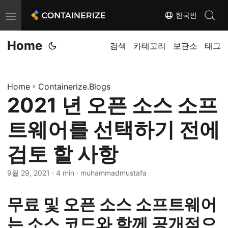
한국인
T
o
Home
g
검색
카테고리
보관소
태그
g
l
Home
»
Containerize.Blogs
e
2021 년 오픈 소스 소프
n
a
트웨어를 선택하기 전에
v
i
검토 할 사항
g
9월 29, 2021
· 4 min · muhammadmustafa
a
t
무료 및 오픈 소스 소프트웨어
i
o
는 소스 코드와 함께 공개적으