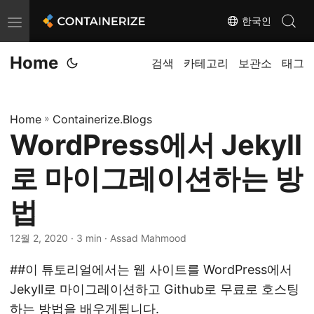
한국인
T
o
Home
g
검색
카테고리
보관소
태그
g
l
Home
»
Containerize.Blogs
e
WordPress에서 Jekyll
n
a
로 마이그레이션하는 방
v
i
법
g
12월 2, 2020
· 3 min · Assad Mahmood
a
t
##이 튜토리얼에서는 웹 사이트를 WordPress에서
i
Jekyll로 마이그레이션하고 Github로 무료로 호스팅
o
하는 방법을 배우게됩니다.