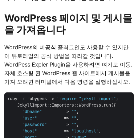
WordPress 페이지 및 게시물
을 가져옵니다
WordPress의 비공식 플러그인도 사용할 수 있지만
이 튜토리얼의 공식 방법을 따라갈 것입니다.
WordPess Expler Plugin을 사용하려면
여기로 이동
.
자체 호스팅 된 WordPress 웹 사이트에서 게시물을
가져 오려면 터미널에서 다음 명령을 실행하십시오.
ruby -r rubygems -e 
'require
"jekyll-import"
;

    JekyllImport::Importers::WordPress.run({

"dbname"
         => 
""
,

"user"
           => 
""
,

"password"
       => 
""
,

"host"
           => 
"localhost"
,

"port"
           => 
"3306"
,
