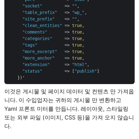
"socket"
         => 
""
,

"table_prefix"
   => 
"wp_"
,

"site_prefix"
    => 
""
,

"clean_entities"
 => 
true
,

"comments"
       => 
true
,

"categories"
     => 
true
,

"tags"
           => 
true
,

"more_excerpt"
   => 
true
,

"more_anchor"
    => 
true
,

"extension"
      => 
"html"
,

"status"
         => [
"publish"
]

이것은 게시물 및 페이지 데이터 및 컨텐츠 만 가져옵
니다. 이 수입업자는 귀하의 게시물 만 변환하고
Yaml 프론트 미터를 만듭니다. 레이아웃, 스타일링
또는 외부 파일 (이미지, CSS 등)을 가져 오지 않습니
다.