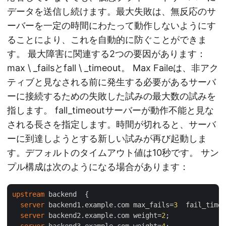
データを送信し続けます。最大失敗は、無反応のサ
ーバーを一定の時間にわたって動作しないようにす
ることにより、これを自動的に防ぐことができま
す。 最大障害に関連する2つの要因があります：
max \ _failsとfall \ _timeout。 Max Faileは、非アク
ティブと見なされる前に発生する必要があるサーバ
ーに接続するための失敗した試みの最大数の試みを
指します。 fall_timeoutサーバーが動作不能と見な
される長さを指定します。時間が切れると、サーバ
ーに到達しようとする新しい試みが再び起動しま
す。デフォルトのタイムアウト値は10秒です。 サン
プル構成は次のようになる場合があります：
upstream
 backend  {

server
 backend1.example.com max_fails=
3
  fail_timeo
server
 backend2.example.com weight=
2
;

server
 backend3.example.com weight=
4
;
