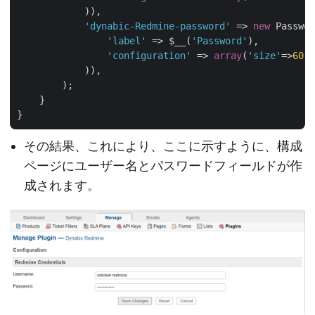
            )),

'dynabic-Redmine-password'
 => 
new
 Passwor
'label'
 => $__(
'Password'
),

'configuration'
 => 
array
(
'size'
=>
60
, 
            )),

        );

    }

その結果、これにより、ここに示すように、構成
ページにユーザー名とパスワードフィールドが作
成されます。