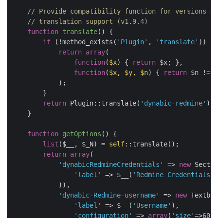
// Provide compatibility function for versions of
// translation support (v1.9.4)
function
translate
(
) 
{

if
 (!method_exists(
'Plugin'
, 
'translate'
)) {

return
array
(

function
(
$x
) 
{ 
return
 $x; },

function
(
$x, $y, $n
) 
{ 
return
 $n != 
1
            );

        }

return
 Plugin::translate(
'dynabic-redmine'
);

    }

function
getOptions
(
) 
{

list
($__, $_N) = 
self
::translate();        

return
array
(

'dynabicRedmineCredentials'
 => 
new
 Sectio
'label'
 => $__(
'Redmine Credentials'
)

            )),

'dynabic-Redmine-username'
 => 
new
 Textbox
'label'
 => $__(
'Username'
),

'configuration'
 => 
array
(
'size'
=>
60
, 