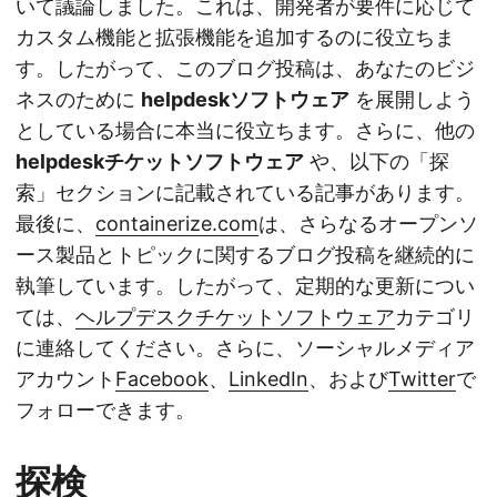
いて議論しました。これは、開発者が要件に応じて
カスタム機能と拡張機能を追加するのに役立ちま
す。したがって、このブログ投稿は、あなたのビジ
ネスのために
helpdeskソフトウェア
を展開しよう
としている場合に本当に役立ちます。さらに、他の
helpdeskチケットソフトウェア
や、以下の「探
索」セクションに記載されている記事があります。
最後に、
containerize.com
は、さらなるオープンソ
ース製品とトピックに関するブログ投稿を継続的に
執筆しています。したがって、定期的な更新につい
ては、
ヘルプデスクチケットソフトウェア
カテゴリ
に連絡してください。さらに、ソーシャルメディア
アカウント
Facebook
、
LinkedIn
、および
Twitter
で
フォローできます。
探検