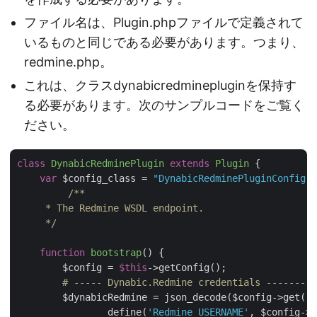
ファイル名は、Plugin.phpファイルで定義されて
いるものと同じである必要があります。つまり、
redmine.php。
これは、クラスdynabicredminepluginを保持す
る必要があります。次のサンプルコードをご覧く
ださい。
class
DynabicRedminePlugin
extends
Plugin
{

var
 $config_class = 
"DynabicRedminePluginConfig"
;

/**

     * The Redmine WSDL endpoint.

     */
function
bootstrap
(
) 
{

        $config = 
$this
->getConfig();

# ----- Dynabic.Redmine credentials ---------
        $dynabicRedmine = json_decode($config->get(
'd
		define(
'Redmine_USERNAME'
, $config->g