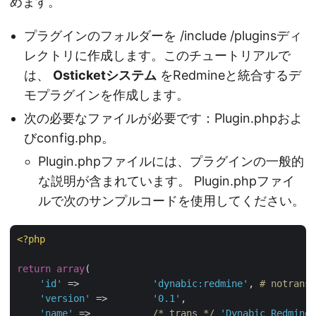
めます。
プラグインのフォルダーを /include /pluginsディ
レクトリに作成します。このチュートリアルで
は、
Osticketシステム
をRedmineと統合するデ
モプラグインを作成します。
次の必要なファイルが必要です：Plugin.phpおよ
びconfig.php。
Plugin.phpファイルには、プラグインの一般的
な説明が含まれています。 Plugin.phpファイ
ルで次のサンプルコードを使用してください。
<?php
return
array
(

'id'
 =>             
'dynabic:redmine'
, 
# notrans
'version'
 =>        
'0.1'
,

'name'
 =>           
/* trans */
'Dynabic Redmine'