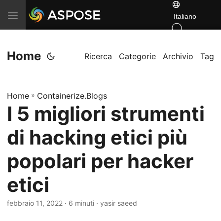
T
Italiano
o
g
Home
Ricerca
Categorie
Archivio
Tag
g
l
e
Home
»
Containerize.Blogs
n
I 5 migliori strumenti
a
v
di hacking etici più
i
popolari per hacker
g
a
etici
t
i
febbraio 11, 2022
· 6 minuti · yasir saeed
o