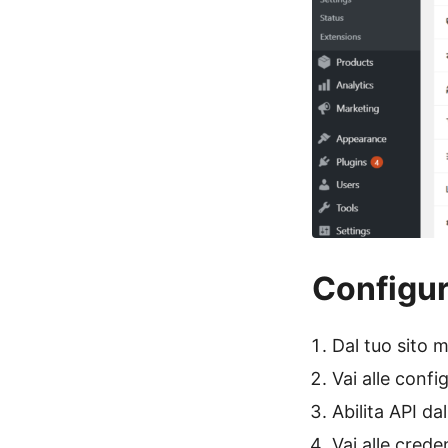
Configur
Dal tuo sito m
Vai alle confi
Abilita API da
Vai alle creden