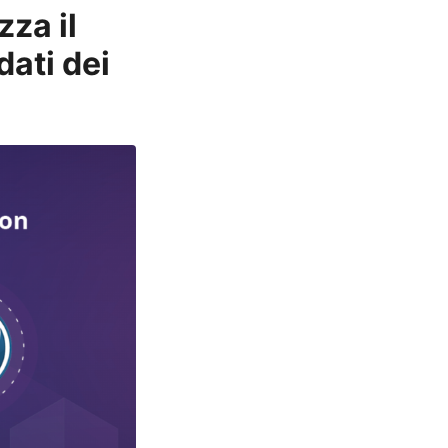
za il
ati dei