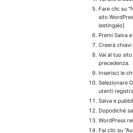
Fare clic su “
sito WordPre
lastingalo]
Premi Salva e
Creerà chiavi
Vai al tuo sit
precedenza.
Inserisci le c
Selezionare O
utenti registra
Salva e pubbli
Dopodiché sar
WordPress rein
Fai clic su “A