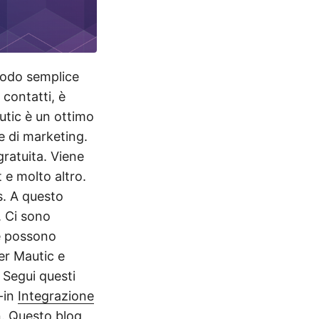
odo semplice
 contatti, è
utic è un ottimo
e di marketing.
ratuita. Viene
 e molto altro.
. A questo
. Ci sono
e possono
per Mautic e
 Segui questi
-in
Integrazione
.
Questo blog