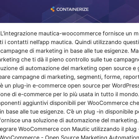
 L’integrazione mautica-woocommerce fornisce un m
i i contatti nell’app mautica. Quindi utilizzando questi
e campagne di marketing in base alle tue esigenze. Ma
keting che ti dà il pieno controllo sulle tue campagn
luzione di automazione del marketing open source e g
reare campagne di marketing, segmenti, forme, report
un plug-in e-commerce open source per WordPress
ione di e-commerce per lo più usata in tutto il mondo
mponenti aggiuntivi disponibili per WooCommerce ch
 in base alle tue esigenze. C’è un plug -in disponibile 
ornisce una soluzione di automazione del marketing.
tegrare WooCommerce con Mautic utilizzando il plug 
 WooCommerce - Open Source Marketing Automation