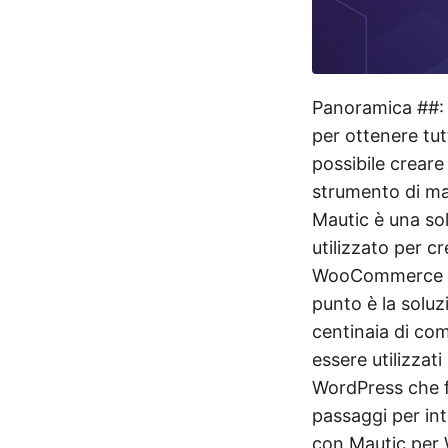
Panoramica ##:
per ottenere tutt
possibile crear
strumento di mar
Mautic è una so
utilizzato per c
WooCommerce è 
punto è la soluz
centinaia di co
essere utilizzati
WordPress che f
passaggi per in
con Mautic per