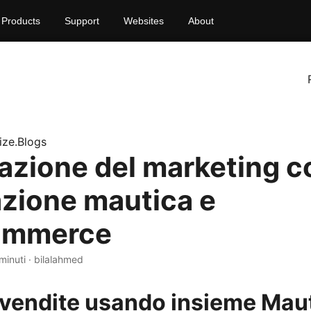
Products
Support
Websites
About
ize.Blogs
zione del marketing c
azione mautica e
mmerce
minuti · bilalahmed
 vendite usando insieme Maut