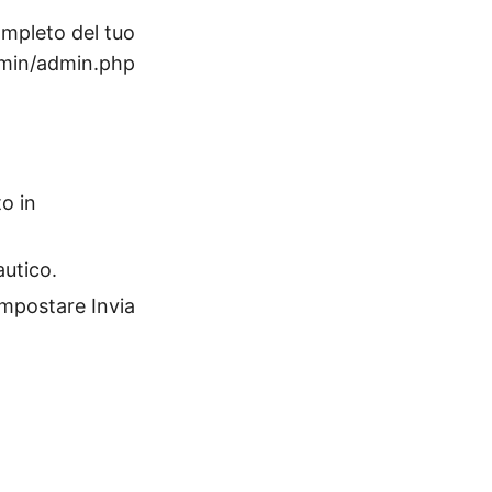
completo del tuo
dmin/admin.php
to in
autico.
impostare Invia