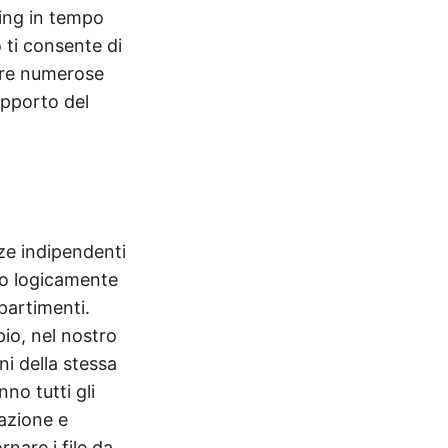
ting in tempo
 ti consente di
ffre numerose
upporto del
nze indipendenti
no logicamente
partimenti.
pio, nel nostro
i della stessa
no tutti gli
iazione e
rnare i file da