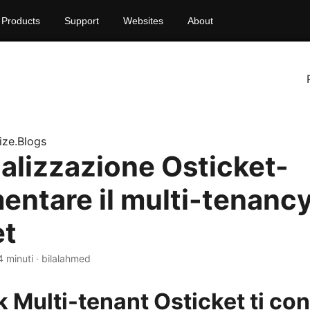
Products
Support
Websites
About
ize.Blogs
alizzazione Osticket-
entare il multi-tenancy
et
4 minuti · bilalahmed
 Multi-tenant Osticket ti con