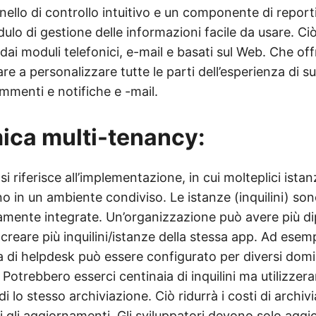
ello di controllo intuitivo e un componente di repor
ulo di gestione delle informazioni facile da usare. Ciò
 dai moduli telefonici, e-mail e basati sul Web. Che o
are a personalizzare tutte le parti dell’esperienza di s
mmenti e notifiche e -mail.
ica multi-tenancy:
si riferisce all’implementazione, in cui molteplici ista
o in un ambiente condiviso. Le istanze (inquilini) so
camente integrate. Un’organizzazione può avere più di
reare più inquilini/istanze della stessa app. Ad esem
 di helpdesk può essere configurato per diversi domin
Potrebbero esserci centinaia di inquilini ma utilizzeran
ndi lo stesso archiviazione. Ciò ridurrà i costi di archiv
li gli aggiornamenti. Gli sviluppatori devono solo aggio