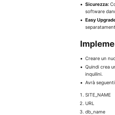
Sicurezza:
Co
software dann
Easy Upgrad
separatamente
Implemen
Creare un nu
Quindi crea un
inquilini.
Avrà seguenti
SITE_NAME
URL
db_name