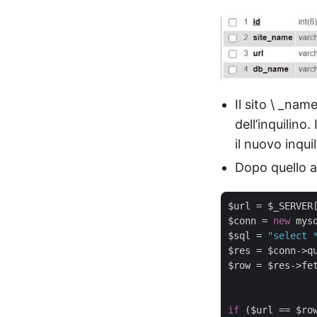
Il sito \ _nam
dell’inquilin
il nuovo inquil
Dopo quello a
$url = $_SERVER
$conn = 
new
 mys
$sql = 
"select 
$res = $conn->qu
$row = $res->fet
if
 ($url == $ro