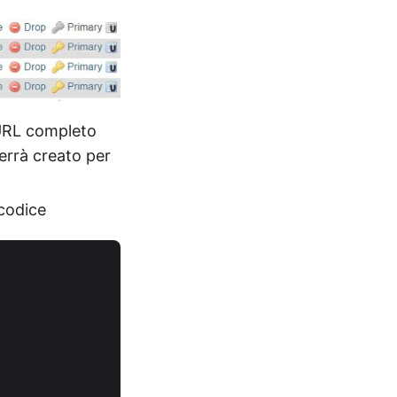
l’URL completo
verrà creato per
 codice