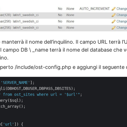
e manterrà il nome dell’inquilino. Il campo URL terrà 
o. Il campo DB \ _name terrà il nome del database che 
ino.
perto /include/ost-config.php e aggiungi il seguente
[
'SERVER_NAME'
];

qli(DBHOST,DBUSER,DBPASS,DBSITES);

* from ost_sites where url = '
$url
'"
;

ery($sql);

ch_array();

w[
'url'
]) {
