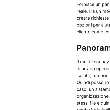
Fornisce un pann
reale. Ha un mod
creare richieste
opzioni per aiut
cliente come co
Panoram
Il multi-tenancy 
di un’app operan
isolate, ma fisi
Quindi possono c
caso, un sistema
organizzazione. 
stessi file e qui
renderà più faci