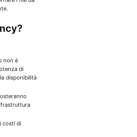
te.
ancy?
o non è
potenza di
a disponibilità
 costeranno
nfrastruttura
 costi di