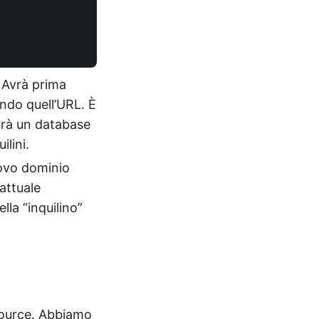
 Avrà prima
ondo quell’URL. È
avrà un database
ilini.
uovo dominio
attuale
lla “inquilino”
 source. Abbiamo