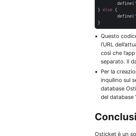
	define(
} 
else
 {

	define(
Questo codice
l’URL dell’att
così che l’ap
separato. Il d
Per la creazio
inquilino sul
database Ostic
del database 
Conclus
Osticket è un so