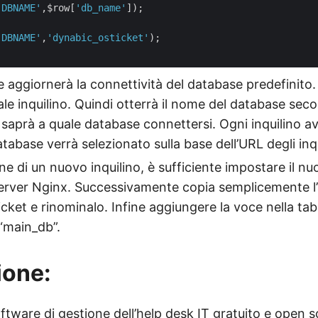
'DBNAME'
,$row[
'db_name'
]);

'DBNAME'
,
'dynabic_osticket'
);

 aggiornerà la connettività del database predefinito.
uale inquilino. Quindi otterrà il nome del database sec
p saprà a quale database connettersi. Ogni inquilino 
atabase verrà selezionato sulla base dell’URL degli inqu
ne di un nuovo inquilino, è sufficiente impostare il n
 server Nginx. Successivamente copia semplicemente l’
ket e rinominalo. Infine aggiungere la voce nella tabe
“main_db”.
ione:
ftware di gestione dell’help desk IT gratuito e open