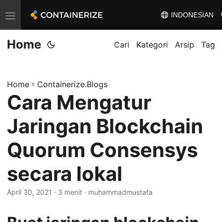
INDONESIAN
T
o
Home
g
Cari
Kategori
Arsip
Tag
g
l
Home
»
Containerize.Blogs
e
Cara Mengatur
n
a
Jaringan Blockchain
v
i
Quorum Consensys
g
secara lokal
a
t
April 30, 2021
· 3 menit · muhammadmustafa
i
o