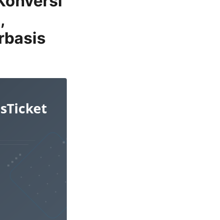
Konversi
,
erbasis