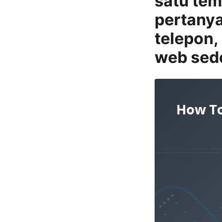
satu tem
pertanya
telepon,
web sed