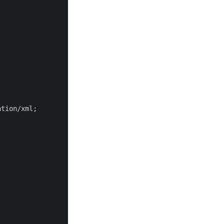
tion/xml;
