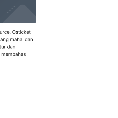
urce. Osticket
 yang mahal dan
tur dan
an membahas