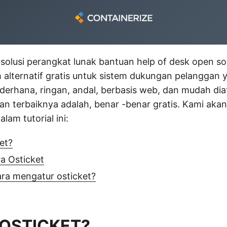
 solusi perangkat lunak bantuan help of desk open so
 alternatif gratis untuk sistem dukungan pelanggan
ederhana, ringan, andal, berbasis web, dan mudah dia
an terbaiknya adalah, benar -benar gratis. Kami ak
lam tutorial ini:
ket?
a Osticket
ra mengatur osticket?
 OSTICKET?