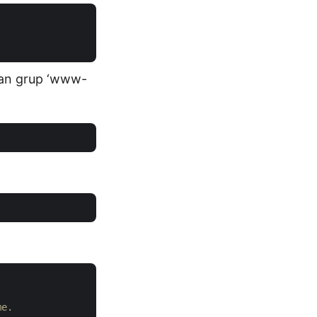
dan grup ‘www-
me.