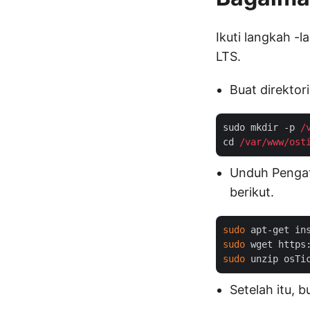
Ikuti langkah -
LTS.
Buat direktor
sudo mkdir -p 
/
cd 
/var/www/ost
Unduh Pengat
berikut.
sudo
sudo
 wget https
sudo
 unzip osTi
Setelah itu, b