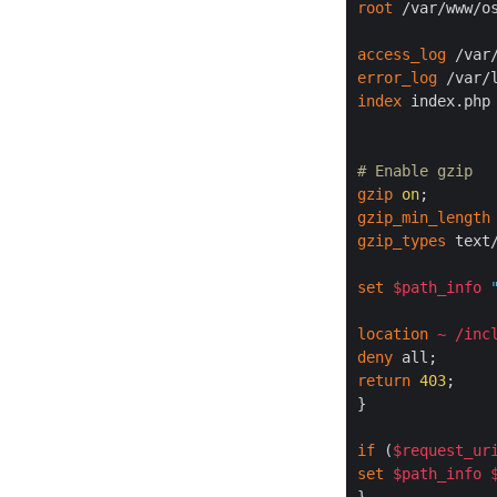
root
 /var/www/os
access_log
error_log
index
 index.php 
# Enable gzip
gzip
on
gzip_min_length
gzip_types
 text
set
$path_info
location
~ /inc
deny
return
403
;

}

if
 (
$request_ur
set
$path_info
}
