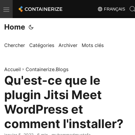
FRANÇAIS
T
o
Home
g
g
l
Chercher
Catégories
Archiver
Mots clés
e
n
Accueil
a
»
Containerize.Blogs
Qu'est-ce que le
v
i
plugin Jitsi Meet
g
a
WordPress et
t
comment l'installer?
i
o
janvier 5, 2022
· 6 min · muhammadmustafa