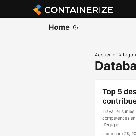
Home
Accueil
»
Categor
Datab
Top 5 des
contribu
Travailler sur le
compétences en p
d’équipe.
septembre 25, 2