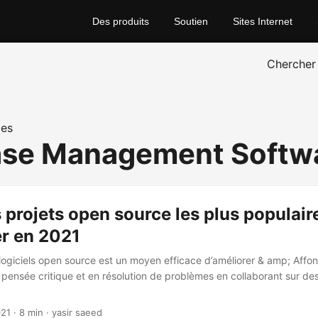
Des produits
Soutien
Sites Internet
Chercher
ies
ase Management Softw
 projets open source les plus populair
er en 2021
s logiciels open source est un moyen efficace d’améliorer & amp; Affo
ensée critique et en résolution de problèmes en collaborant sur des
021
· 8 min · yasir saeed