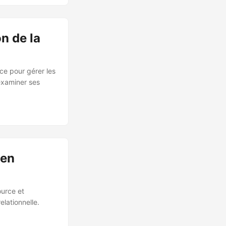
on de la
ce pour gérer les
examiner ses
 en
ource et
lationnelle.