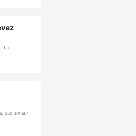
evez
e. La
, publient sur