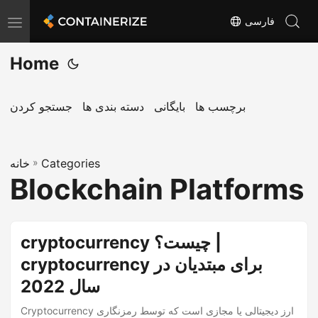
فارسی
T
o
Home
g
g
l
برچسب ها
بایگانی
دسته بندی ها
جستجو کردن
e
n
Categories
»
a
خانه
Blockchain Platforms
v
i
g
cryptocurrency چیست؟ |
a
cryptocurrency برای مبتدیان در
t
i
سال 2022
o
Cryptocurrency ارز دیجیتالی یا مجازی است که توسط رمزنگاری