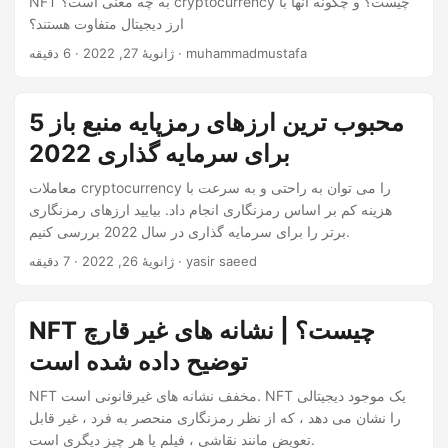
NFT به چه معنی است؟ cryptocurrency چیست؟ و چگونه آنها با
ارز دیجیتال متفاوت هستند؟
· 6 دقیقه · muhammadmustafa
ژانویهٔ 27, 2022
5 محبوب ترین ارزهای رمزپایه منبع باز
برای سرمایه گذاری 2022
معاملات cryptocurrency را می توان به راحتی و به سرعت با
هزینه کم بر اساس رمزنگاری انجام داد. بیایید ارزهای رمزنگاری
برتر را برای سرمایه گذاری در سال 2022 بررسی کنیم.
· 7 دقیقه · yasir saeed
ژانویهٔ 26, 2022
NFT چیست؟ | نشانه های غیر قارچ
توضیح داده شده است
NFT مخفف نشانه های غیرقانونی است. NFT یک موجود دیجیتالی
را نشان می دهد ، که از نظر رمزنگاری منحصر به فرد ، غیر قابل
تعویض مانند نقاشی ، فیلم یا هر چیز دیگری است.