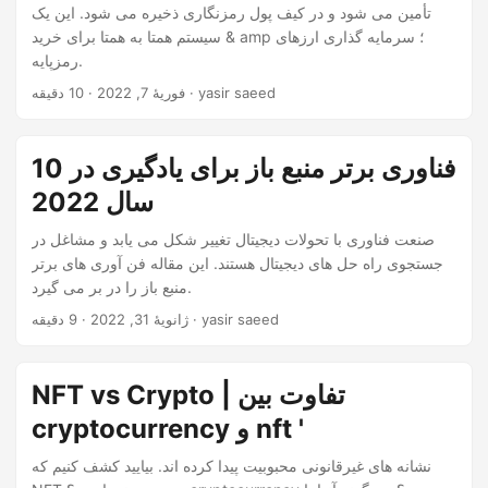
n
تأمین می شود و در کیف پول رمزنگاری ذخیره می شود. این یک
سیستم همتا به همتا برای خرید & amp ؛ سرمایه گذاری ارزهای
رمزپایه.
· 10 دقیقه · yasir saeed
فوریهٔ 7, 2022
10 فناوری برتر منبع باز برای یادگیری در
سال 2022
صنعت فناوری با تحولات دیجیتال تغییر شکل می یابد و مشاغل در
جستجوی راه حل های دیجیتال هستند. این مقاله فن آوری های برتر
منبع باز را در بر می گیرد.
· 9 دقیقه · yasir saeed
ژانویهٔ 31, 2022
NFT vs Crypto | تفاوت بین
cryptocurrency و nft '
نشانه های غیرقانونی محبوبیت پیدا کرده اند. بیایید کشف کنیم که