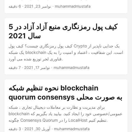
· 6 دقیقه · muhammadmustafa
نوامبر 23, 2021
5 کیف پول رمزنگاری منبع آزاد آزاد در
سال 2021
کیف پول رمزنگاری چیست؟ کیف پول Crypto یک جدایی ناپذیر از
یک شبکه blockchain است. این شفافیت ، اعتماد و امنیت را به یک
فناوری لجر توزیع شده می آورد.
· 7 دقیقه · muhammadmustafa
نوامبر 17, 2021
نحوه تنظیم شبکه blockchain
quorum consensys به صورت محلی
برای مدیریت و نظارت بر معاملات دیجیتال تجاری ، شبکه
blockchain عمومی/خصوصی خود را ایجاد کنید. بیایید یاد بگیریم که
چگونه Consensys Quorum را در LocalHost تنظیم کنیم.
· 3 دقیقه · muhammadmustafa
آوریل 30, 2021