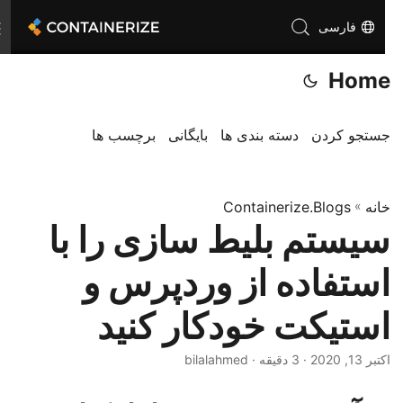
فارسی
T
o
Home
g
g
l
جستجو کردن
دسته بندی ها
بایگانی
برچسب ها
e
n
خانه
»
Containerize.Blogs
a
سیستم بلیط سازی را با
v
i
استفاده از وردپرس و
g
a
استیکت خودکار کنید
t
i
اکتبر 13, 2020
· 3 دقیقه · bilalahmed
o