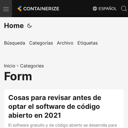
ESPAÑOL
T
o
Home
g
g
l
Búsqueda
Categorías
Archivo
Etiquetas
e
n
Inicio
a
»
Categories
Form
v
i
g
Cosas para revisar antes de
a
optar el software de código
t
i
abierto en 2021
o
El software gratuito y de código abierto se desarrolla para