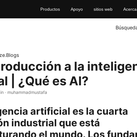
Productos
Apoyo
sitios web
Acerca
Búsqued
ze.Blogs
roducción a la intelige
ial | ¿Qué es AI?
min · muhammadmustafa
gencia artificial es la cuarta
ón industrial que está
turando el mundo. Los fund