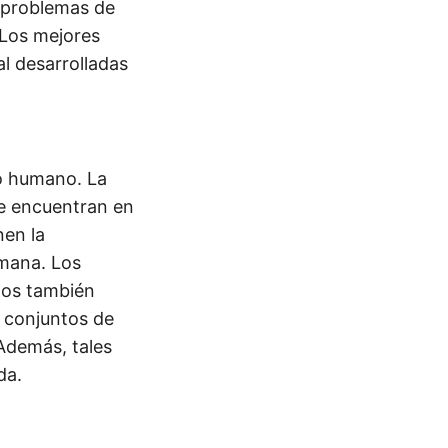
s problemas de
. Los mejores
al desarrolladas
bro humano. La
 se encuentran en
nen la
umana. Los
mos también
 conjuntos de
 Además, tales
da.