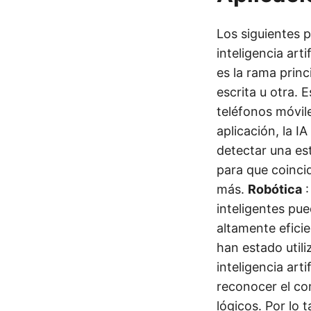
Los siguientes 
inteligencia artif
es la rama princ
escrita u otra. 
teléfonos móvil
aplicación, la I
detectar una est
para que coincid
más.
Robótica
:
inteligentes pu
altamente efici
han estado util
inteligencia art
reconocer el c
lógicos. Por lo