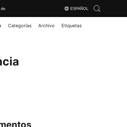
 de
ESPAÑOL
a
Categorías
Archivo
Etiquetas
ncia
amentos