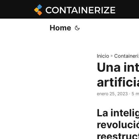
Home
Inicio
»
Containeri
Una int
artific
enero 25, 2023
· 5 
La inteli
revoluci
reestruc