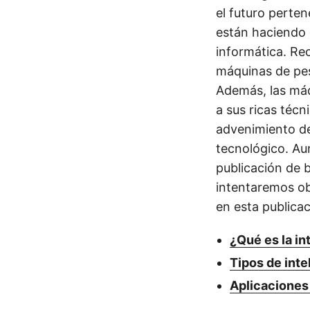
el futuro perte
están haciendo 
informática. Rec
máquinas de pes
Además, las máq
a sus ricas téc
advenimiento de 
tecnológico. Au
publicación de b
intentaremos ob
en esta publicac
¿Qué es la int
Tipos de intel
Aplicaciones d