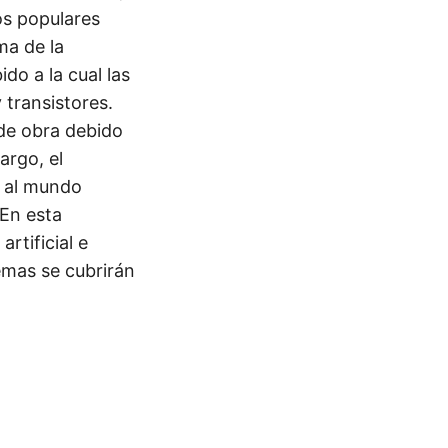
os populares
ma de la
do a la cual las
transistores.
de obra debido
argo, el
n al mundo
 En esta
rtificial e
emas se cubrirán