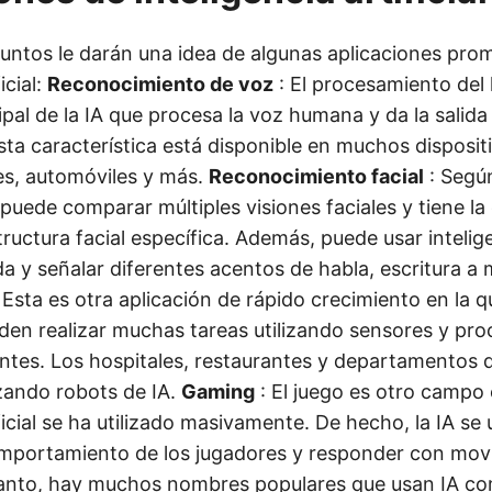
puntos le darán una idea de algunas aplicaciones pro
icial:
Reconocimiento de voz
: El procesamiento del 
ipal de la IA que procesa la voz humana y da la salid
Esta característica está disponible en muchos disposi
es, automóviles y más.
Reconocimiento facial
: Segú
A puede comparar múltiples visiones faciales y tiene l
ructura facial específica. Además, puede usar inteligen
a y señalar diferentes acentos de habla, escritura a 
 Esta es otra aplicación de rápido crecimiento en la q
eden realizar muchas tareas utilizando sensores y pr
entes. Los hospitales, restaurantes y departamentos
izando robots de IA.
Gaming
: El juego es otro campo 
ificial se ha utilizado masivamente. De hecho, la IA se
omportamiento de los jugadores y responder con mov
 tanto, hay muchos nombres populares que usan IA co