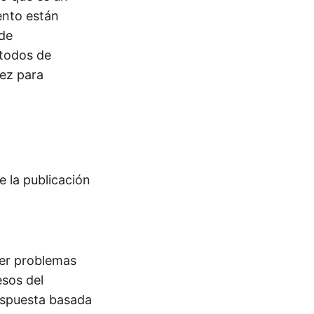
ento están
 de
todos de
ez para
e la publicación
ver problemas
sos del
respuesta basada