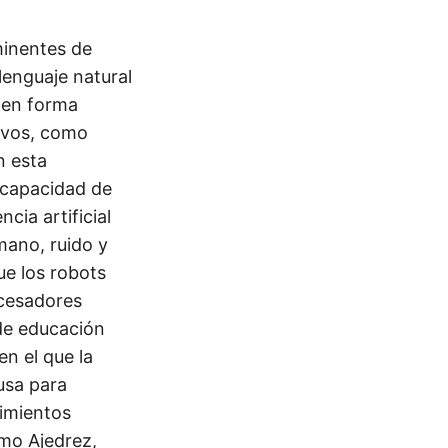
minentes de
lenguaje natural
a en forma
tivos, como
n esta
a capacidad de
cia artificial
mano, ruido y
ue los robots
ocesadores
 de educación
en el que la
 usa para
imientos
mo Ajedrez,