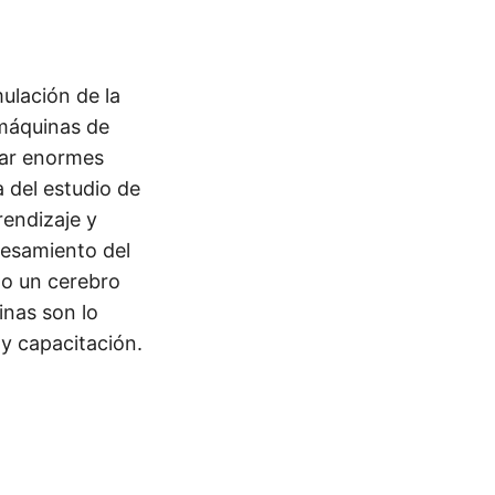
mulación de la
 máquinas de
sar enormes
 del estudio de
endizaje y
cesamiento del
mo un cerebro
inas son lo
y capacitación.