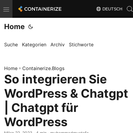
DEUTSCH
T
o
Home
g
g
l
Suche
Kategorien
Archiv
Stichworte
e
n
Home
a
»
Containerize.Blogs
So integrieren Sie
v
i
WordPress & Chatgpt
g
a
| Chatgpt für
t
WordPress
i
o
März 22, 2023
· 4 min · muhammadmustafa