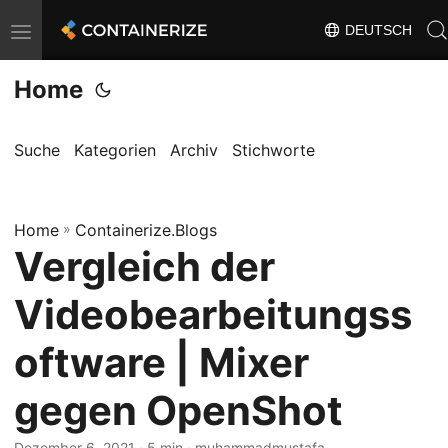
DEUTSCH
T
o
Home
g
g
l
Suche
Kategorien
Archiv
Stichworte
e
n
Home
a
»
Containerize.Blogs
Vergleich der
v
i
Videobearbeitungss
g
a
oftware | Mixer
t
gegen OpenShot
i
o
Dezember 6, 2021
· 5 min · muhammadmustafa