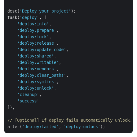
desc(
'Deploy your project'
);

task(
'deploy'
, [

'deploy:info'
,

'deploy:prepare'
,

'deploy:lock'
,

'deploy:release'
,

'deploy:update_code'
,

'deploy:shared'
,

'deploy:writable'
,

'deploy:vendors'
,

'deploy:clear_paths'
,

'deploy:symlink'
,

'deploy:unlock'
,

'cleanup'
,

'success'
]);

// [Optional] If deploy fails automatically unlock.
after(
'deploy:failed'
, 
'deploy:unlock'