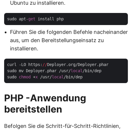
Ubuntu zu installieren.
sudo apt-
get
Führen Sie die folgenden Befehle nacheinander
aus, um den Bereitstellungseinsatz zu
installieren.
curl -LO https:
//
Deployer.org/Deployer.phar

sudo mv Deployer.phar /usr/
local
/bin/dep

sudo 
chmod
 +
x
 /usr/
local
PHP -Anwendung
bereitstellen
Befolgen Sie die Schritt-für-Schritt-Richtlinien,