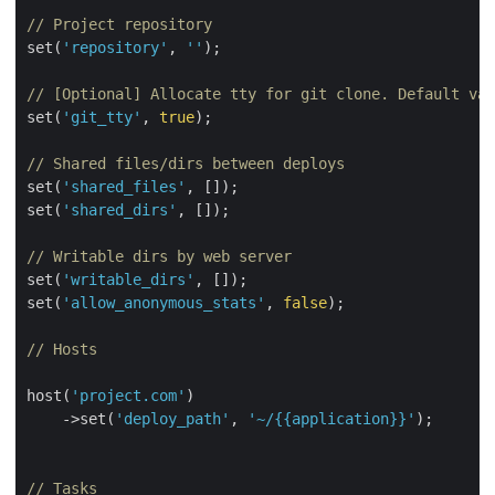
// Project repository
set(
'repository'
, 
''
);

// [Optional] Allocate tty for git clone. Default val
set(
'git_tty'
, 
true
); 

// Shared files/dirs between deploys 
set(
'shared_files'
, []);

set(
'shared_dirs'
, []);

// Writable dirs by web server 
set(
'writable_dirs'
, []);

set(
'allow_anonymous_stats'
, 
false
);

// Hosts
host(
'project.com'
)

    ->set(
'deploy_path'
, 
'~/{{application}}'
);    

// Tasks