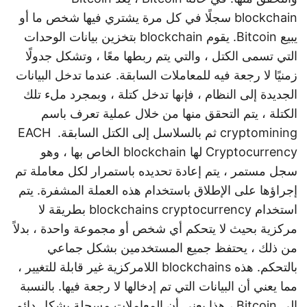
blockchain سجلًا في كل مرة يشتري فيها شخص ما أو
يبيع Bitcoin. يقوم blockchain بتخزين بيانات الوحدات
التي تسمى الكتل ، والتي يتم ربطها معًا ، وتشكل جدولًا
زمنيًا لا رجعة فيه للمعاملات السابقة. عندما تدخل البيانات
الجديدة إلى النظام ، فإنها تدخل كتلة ، وبمجرد ملء تلك
الكتلة ، يتم التحقق منها من خلال عملية تعرف باسم
cryptomining ثم بالسلاسل إلى الكتل السابقة. ‍ EACH
Cryptocurrency لها blockchain الخاص بها ، وهو
سجل مستمر ، يتم إعادة تحديده باستمرار لكل معاملة تم
إجراؤها على الإطلاق باستخدام هذه العملة المشفرة. يتم
استخدام blockchains cryptocurrency بطريقة لا
مركزية بحيث لا يتحكم أي شخص أو مجموعة واحدة ، بدلاً
من ذلك ، يحتفظ جميع المستخدمين بشكل جماعي
بالتحكم. هذه blockchains اللامركزية غير قابلة للتغيير ،
مما يعني أن البيانات التي تم إدخالها لا رجعة فيها. بالنسبة
إلى Bitcoin ، هذا يعني أن المعاملات مسجلة بشكل دائم