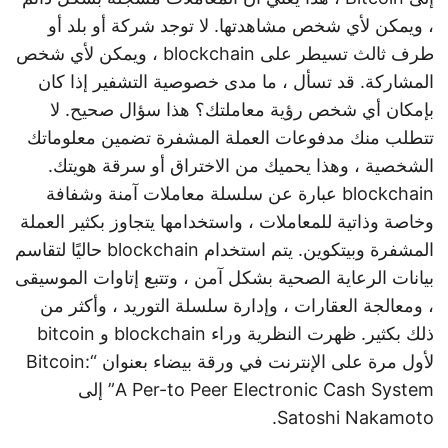
، ويمكن لأي شخص مشاهدتها. لا توجد شركة أو بلد أو
طرف ثالث تسيطر على blockchain ، ويمكن لأي شخص
المشاركة. قد تسأل ، ما مدى خصوصية التشفير إذا كان
بإمكان أي شخص رؤية معاملتك؟ هذا سؤال صحيح. لا
تتطلب منك مدفوعات العملة المشفرة تضمين معلوماتك
الشخصية ، وهذا يحميك من الاختراق أو سرقة هويتك.
blockchain عبارة عن سلسلة معاملات آمنة وشفافة
وخاصة وذاتية للمعاملات ، واستخدامها يتجاوز بكثير العملة
المشفرة وبيتكوين. يتم استخدام blockchain حاليًا لتقاسم
بيانات الرعاية الصحية بشكل آمن ، وتتبع إتاوات الموسيقى
، ومعالجة العقارات ، وإدارة سلسلة التوريد ، وأكثر من
ذلك بكثير. ظهرت النظرية وراء blockchain و bitcoin
لأول مرة على الإنترنت في ورقة بيضاء بعنوان “Bitcoin:
A Per-to Peer Electronic Cash System” إلى
Satoshi Nakamoto.‍