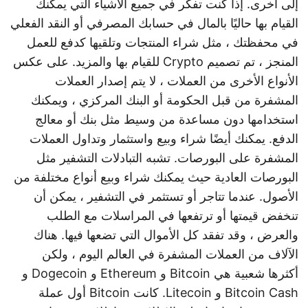
إلى أخرى. إذا كنت تفكر في جميع الأشياء التي يمكنك
القيام بها حاليًا بالمال في حسابك المصرفي أو النقد الفعلي
في محفظتك ، مثل شراء المنتجات وتلقيها كدفع للعمل
المنجز ، تم تصميم Crypto للقيام بها والمزيد. على عكس
الأنواع الأخرى من العملات ، لا يتم إصدار العملات
المشفرة من قبل الحكومة أو البنك المركزي ، ويمكنك
استخدامها دون مساعدة من وسيط مثل بنك أو معالج
الدفع. يمكنك أيضًا شراء وبيع واستثمار وتداول العملات
المشفرة على البورصات. تشبه التبادلات التشفير مثل
البورصات العادية حيث يمكنك شراء وبيع أنواع مختلفة من
الأصول. عندما تتاجر أو تستثمر في التشفير ، يمكن أن
تنخفض قيمتها أو ترتفعها في المراسلات مع الطلب
والعرض ، وقد تفقد كل الأموال التي تضعها فيها. هناك
الآلاف من العملات المشفرة في العالم اليوم ، ولكن
أكثرها شعبية هي Bitcoin و Ethereum و Dogecoin و
Bitcoin Cash و Litecoin. كانت Bitcoin أول عملة