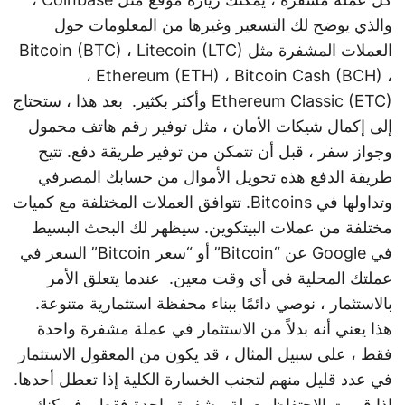
والذي يوضح لك التسعير وغيرها من المعلومات حول
العملات المشفرة مثل Bitcoin (BTC) ، Litecoin (LTC)
، Ethereum (ETH) ، Bitcoin Cash (BCH) ،
Ethereum Classic (ETC) وأكثر بكثير. ‍ بعد هذا ، ستحتاج
إلى إكمال شيكات الأمان ، مثل توفير رقم هاتف محمول
وجواز سفر ، قبل أن تتمكن من توفير طريقة دفع. تتيح
طريقة الدفع هذه تحويل الأموال من حسابك المصرفي
وتداولها في Bitcoins. تتوافق العملات المختلفة مع كميات
مختلفة من عملات البيتكوين. سيظهر لك البحث البسيط
في Google عن “Bitcoin” أو “سعر Bitcoin” السعر في
عملتك المحلية في أي وقت معين. ‍ عندما يتعلق الأمر
بالاستثمار ، نوصي دائمًا ببناء محفظة استثمارية متنوعة.
هذا يعني أنه بدلاً من الاستثمار في عملة مشفرة واحدة
فقط ، على سبيل المثال ، قد يكون من المعقول الاستثمار
في عدد قليل منهم لتجنب الخسارة الكلية إذا تعطل أحدها.
إذا قررت الاحتفاظ بعملة مشفرة واحدة فقط ، فيمكنك