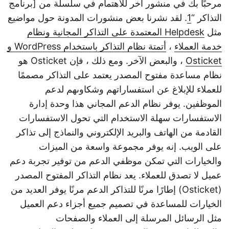
مرحبًا بك في منشور آخر للاهتمام في سلسلة من [برنامج
التذاكر “
1
. لقد نشرنا بعض منشورات المدونة حول مواضيع
مثل
Helpdesk المعتمدة على التذاكر المجانية ونظام
خدمة العملاء
،
أتمتة نظام التذاكر باستخدام WordPress و
Osticket
، والبعض الآخر. ومع ذلك ، فإن Osticket هو
نظام مساعدة مفتوح المصدر يعتمد على التذاكر مصممًا
للعملاء للإبلاغ عن استفساراتهم وشكاوىهم لدعم
الموظفين. يوفر نظام الدعم المجاني هذا وحدة إدارة
الاستفسارات سهلة الاستخدام التي تحول الاستفسارات
القادمة من الهاتف والبريد الإلكتروني والنماذج إلى تذاكر
على الويب. إنه يوفر مجموعة واسعة من الميزات
والخيارات التي تمكن موظفي الدعم من توفير تجربة دعم
عميل لا تصدق للعملاء. يعد نظام التذاكر المفتوح المصدر
(Osticket) إطارًا مرنًا للتذاكر الدعم مرنًا يوفر العديد من
الخيارات للمساعدة في تصميم جميع أجزاء دعم العميل
مثل الرسائل المرسلة إلى العملاء والصفحات