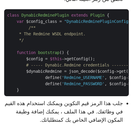
class
DynabicRedminePlugin
extends
Plugin
{

var
 $config_class = 
"DynabicRedminePluginConfig"
;

/**

     * The Redmine WSDL endpoint.

     */
function
bootstrap
(
) 
{

        $config = 
$this
->getConfig();

# ----- Dynabic.Redmine credentials ---------
        $dynabicRedmine = json_decode($config->get(
'd
		define(
'Redmine_USERNAME'
, $config->g
		define(
'Redmine_PASSWORD'
, $config->g
جلب هذا الرمز قيم التكوين ويمكنك استخدام هذه القيم
في وظائفك. في هذا الملف ، يمكنك إضافة وظيفة
المكون الإضافي الخاص بك كمتطلباتك.