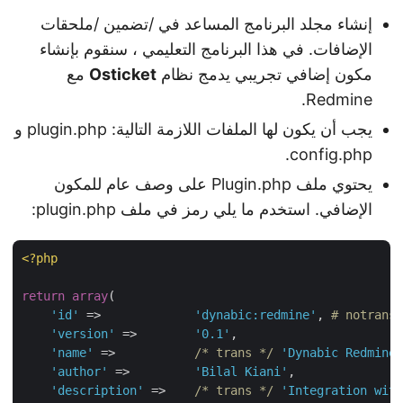
إنشاء مجلد البرنامج المساعد في /تضمين /ملحقات
الإضافات. في هذا البرنامج التعليمي ، سنقوم بإنشاء
مكون إضافي تجريبي يدمج نظام
Osticket
مع
Redmine.
يجب أن يكون لها الملفات اللازمة التالية: plugin.php و
config.php.
يحتوي ملف Plugin.php على وصف عام للمكون
الإضافي. استخدم ما يلي رمز في ملف plugin.php:
<?php
return
array
(

'id'
 =>             
'dynabic:redmine'
, 
# notrans
'version'
 =>        
'0.1'
,

'name'
 =>           
/* trans */
'Dynabic Redmine'
'author'
 =>         
'Bilal Kiani'
,

'description'
 =>    
/* trans */
'Integration with