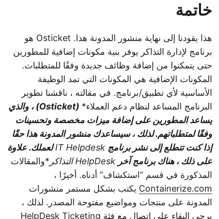
خاتمة
هذا يقودنا إلى نهاية منشور المدونة هذا. Osticket هو
برنامج لإدارة التذاكر يوفر بنية مكونات إضافية للمطورين
حتى يتمكنوا من إضافة وظائف جديدة وفقًا للمتطلبات.
المكونات الإضافية هي المكونات التي تمد الوظيفة
الأساسية لأي تطبيق/برنامج. في مقالته ، ناقشنا تطوير
البرنامج المساعد لنظام دعم العملاء*
(Osticket) ، والذي
يساعد المطورين على إضافة ميزات مخصصة وتحسينات
وفقًا لمتطلباتهم. لذلك ، سيساعدك منشور المدونة هذا حقًا
إذا كنت تتطلع إلى نشر برنامج
IT Helpdesk
لعملك. علاوة
على ذلك ، هناك برنامج آخر
HelpDesk التذاكر
*والمقالات
المذكورة في قسم “استكشاف” أدناه. أخيرًا ،
Containerize.com
يكتب بشكل مستمر منشورات
المدونة على منتجات ومواضيع مفتوحة المصدر. لذلك ،
يرجى البقاء على اتصال مع فئة
HelpDesk Ticketing