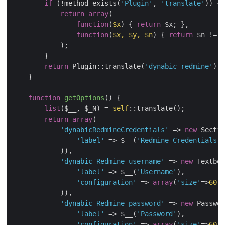
if
 (!method_exists(
'Plugin'
, 
'translate'
)) {

return
array
(

function
(
$x
) 
{ 
return
 $x; },

function
(
$x, $y, $n
) 
{ 
return
 $n != 
1
            );

        }

return
 Plugin::translate(
'dynabic-redmine'
);

    }

function
getOptions
(
) 
{

list
($__, $_N) = 
self
::translate();        

return
array
(

'dynabicRedmineCredentials'
 => 
new
 Sectio
'label'
 => $__(
'Redmine Credentials'
)

            )),

'dynabic-Redmine-username'
 => 
new
 Textbox
'label'
 => $__(
'Username'
),

'configuration'
 => 
array
(
'size'
=>
60
, 
            )),

'dynabic-Redmine-password'
 => 
new
 Passwor
'label'
 => $__(
'Password'
),

'configuration'
 => 
array
(
'size'
=>
60
, 